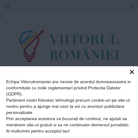
SEARCH
Skip
a
to
content
×
Echipa Viitorulromaniei are nevoie de acordul dumneavoastra in
TAG
conformitate cu noile reglementari privind Protectia Datelor
#
plecat din țară
(GDPR).
Partenerii nostri folosesc tehnologii precum cookie-uri pe site-ul
nostru pentru a ajunge mai usor la voi cu anunturi publicitare
Home
»
plecat din țară
personalizate.
Prin acceptarea acestora va bucurați de continut, ne ajutati sa
Vintilă Mihăilescu: „Până
menținem site-ul gratuit si sa ne continuam demersul jurnalistic.
acum, dacă erai deștept,
Iti multumim pentru acceptul tau!