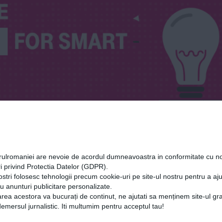
orulromaniei are nevoie de acordul dumneavoastra in conformitate cu no
i privind Protectia Datelor (GDPR).
ostri folosesc tehnologii precum cookie-uri pe site-ul nostru pentru a a
cu anunturi publicitare personalizate.
rea acestora va bucurați de continut, ne ajutati sa menținem site-ul gra
mersul jurnalistic. Iti multumim pentru acceptul tau!