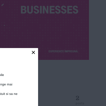
×
ile
junge mai
tuit si sa ne
2
posts