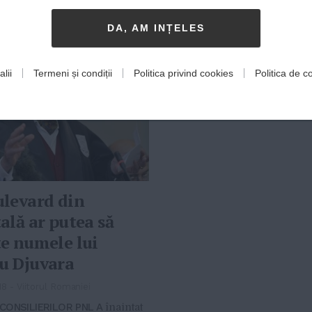
DA, AM INȚELES
lii
Termeni și condiții
Politica privind cookies
Politica de co
levard din
ală ar putea să
e numele lui
u Djuvara
18
-
Viitorul Romaniei
CONSILIERILOR PNL A
înaintat