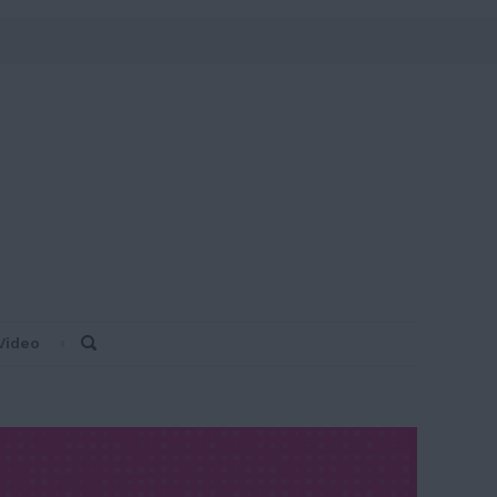
Video
Search