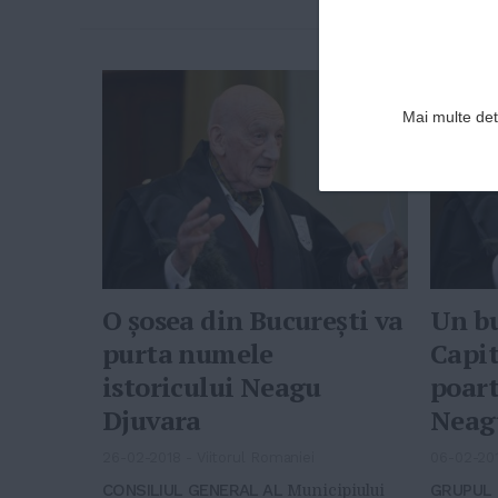
Mai multe deta
O şosea din Bucureşti va
Un bu
purta numele
Capit
istoricului Neagu
poart
Djuvara
Neag
26-02-2018
-
Viitorul Romaniei
06-02-20
CONSILIUL GENERAL AL
GRUPUL 
Municipiului