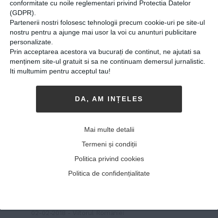
conformitate cu noile reglementari privind Protectia Datelor
(GDPR).
Partenerii nostri folosesc tehnologii precum cookie-uri pe site-ul
nostru pentru a ajunge mai usor la voi cu anunturi publicitare
personalizate.
Prin acceptarea acestora va bucurați de continut, ne ajutati sa
menținem site-ul gratuit si sa ne continuam demersul jurnalistic.
Iti multumim pentru acceptul tau!
DA, AM INȚELES
Pompierul care a salvat
viaţa unei vecine de bloc în
Mai multe detalii
timpul liber. Bărbatul a
Termeni și condiții
intrat în foc fără costum de
Politica privind cookies
protecţie: „Dacă mai
Politica de confidențialitate
întârziam un minut, ar fi
murit“
02-02-2018
-
Viitorul Romaniei