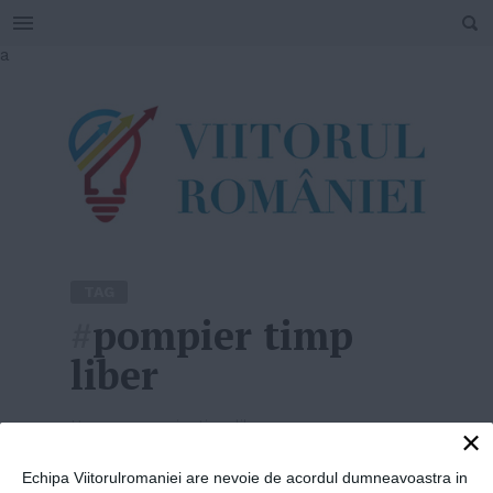
SEARCH
Skip
a
to
content
TAG
#
pompier timp
liber
Home
»
pompier timp liber
×
Echipa Viitorulromaniei are nevoie de acordul dumneavoastra in