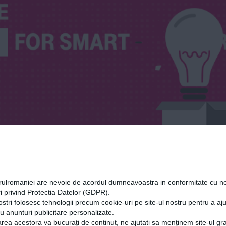
orulromaniei are nevoie de acordul dumneavoastra in conformitate cu no
i privind Protectia Datelor (GDPR).
ostri folosesc tehnologii precum cookie-uri pe site-ul nostru pentru a a
cu anunturi publicitare personalizate.
rea acestora va bucurați de continut, ne ajutati sa menținem site-ul gra