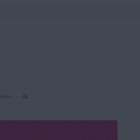
Video
Search