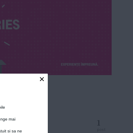
×
ile
junge mai
1
post
tuit si sa ne