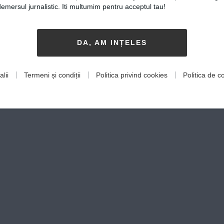
mersul jurnalistic. Iti multumim pentru acceptul tau!
DA, AM INȚELES
lii
Termeni și condiții
Politica privind cookies
Politica de co