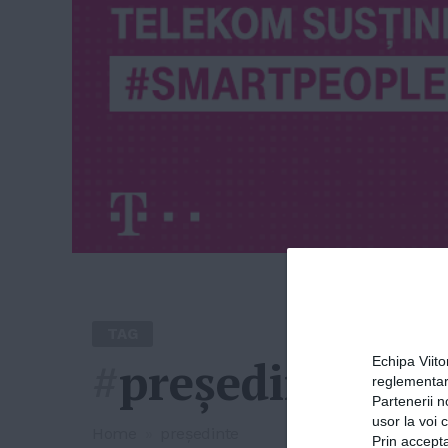
TAG
#
preşedinte
Echipa Viit
reglementar
Partenerii n
usor la voi 
Home
»
preşedinte
Prin accepta