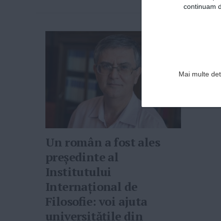
continuam de
Mai multe deta
Un român a fost ales
președinte al
Institutului
Internațional de
Filosofie: voi ajuta
universităţile din