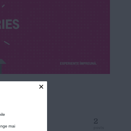
×
ile
2
junge mai
posts