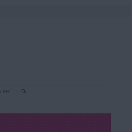
Video
Search