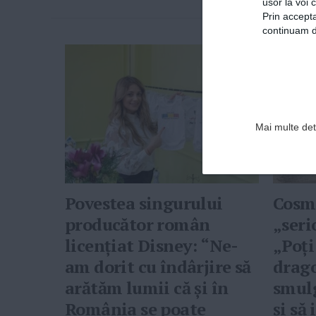
usor la voi 
Prin accepta
continuam de
Mai multe deta
Povestea singurului
Cosm
producător român
„seri
licențiat Disney: “Ne-
„Poți
am dorit cu îndârjire să
drago
arătăm lumii că și în
smulg
România se poate
și să 