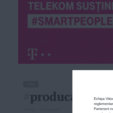
TAG
#
producator
Echipa Viit
reglementar
Partenerii n
Home
»
producator