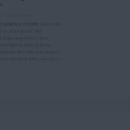
”
9
-
Ionut Axinescu
Ț AXINESCU COSMIN
Covei este
a cu „voce gravă” din
i, trupa manifest a cărei
a început în 2001 și se va
când noi doi vom avea nepoți”.
ean născut în Diha...
MAI MULT
»