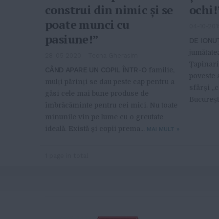
construi din nimic și se
ochi!
poate munci cu
04-10-201
pasiune!”
DE IONU
jumătate
28-05-2020
-
Teona Gherasim
Țapinari
CÂND APARE UN COPIL ÎNTR-O
familie,
poveste 
mulți părinți se dau peste cap pentru a
sfârși „
găsi cele mai bune produse de
Bucureșt
îmbrăcăminte pentru cei mici. Nu toate
minunile vin pe lume cu o greutate
ideală. Există și copii prema...
MAI MULT
»
1 page in total