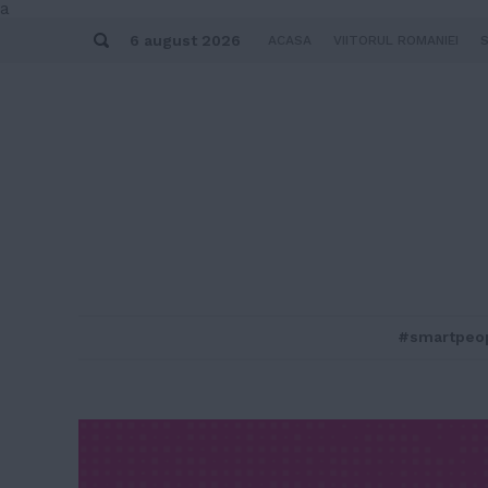
Skip
a
to
Search
content
6 august 2026
ACASA
VIITORUL ROMANIEI
#smartpeo
MENU