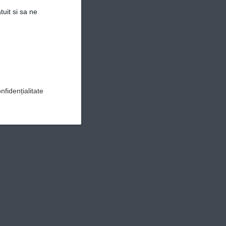
tuit si sa ne
nfidențialitate