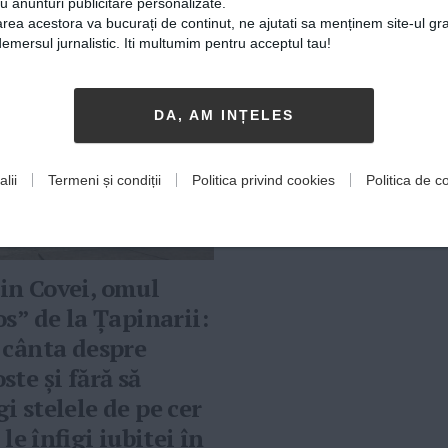
cu anunturi publicitare personalizate.
rea acestora va bucurați de continut, ne ajutati sa menținem site-ul gra
mersul jurnalistic. Iti multumim pentru acceptul tau!
DA, AM INȚELES
lii
Termeni și condiții
Politica privind cookies
Politica de co
in Covei, omul
os” de la Țapinarii:
 cânta despre
ste și fără să
i stelele de pe cer
i le înfigi iubitei în