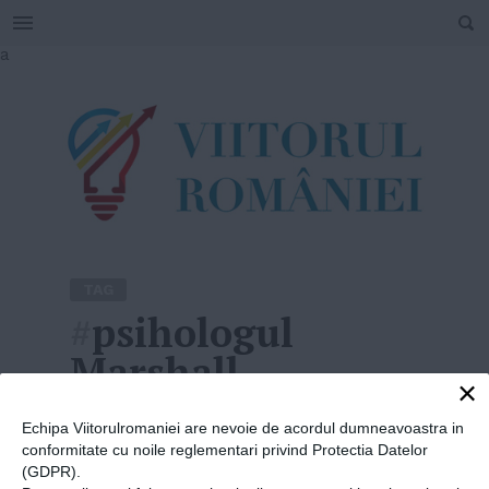
SEARCH
Skip
a
to
content
TAG
#
psihologul
Marshall
×
Rosenberg
Echipa Viitorulromaniei are nevoie de acordul dumneavoastra in
conformitate cu noile reglementari privind Protectia Datelor
Home
»
psihologul Marshall Rosenberg
(GDPR).