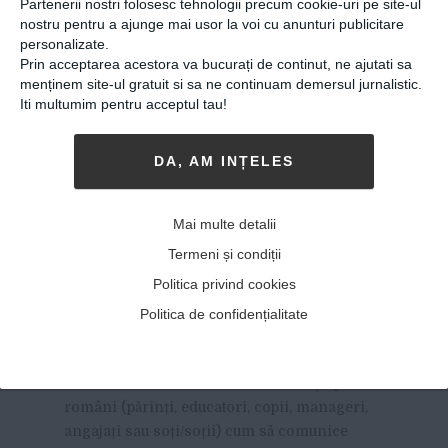
Partenerii nostri folosesc tehnologii precum cookie-uri pe site-ul
nostru pentru a ajunge mai usor la voi cu anunturi publicitare
personalizate.
Prin acceptarea acestora va bucurați de continut, ne ajutati sa
menținem site-ul gratuit si sa ne continuam demersul jurnalistic.
Iti multumim pentru acceptul tau!
DA, AM INȚELES
Mai multe detalii
Monica Reu, primul trainer
Termeni și condiții
român de comunicare
Politica privind cookies
nonviolentă
Politica de confidențialitate
08-11-2017
-
DE APROAPE 13 ANI, O FEMEIE ÎI ÎNVAȚĂ
pe
români (părinți, educatori, copii, manageri,
angajați sau soți/soții) cum să comunice