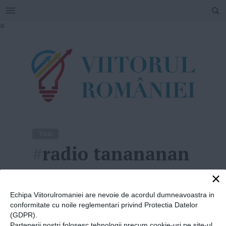
SEARCH
Skip
a
to
content
TAG
#
radio tanananan
×
Home
»
radio tanananan
Echipa Viitorulromaniei are nevoie de acordul dumneavoastra in
conformitate cu noile reglementari privind Protectia Datelor
(GDPR).
Partenerii nostri folosesc tehnologii precum cookie-uri pe site-ul