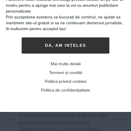
nostru pentru a ajunge mai usor la voi cu anunturi publicitare
personalizate.
Prin acceptarea acestora va bucurați de continut, ne ajutati sa
menținem site-ul gratuit si sa ne continuam demersul jurnalistic.
Iti multumim pentru acceptul tau!
DA, AM INȚELES
Vlad Bogos, IT-st și jurnalist
independent: “I-aș da
Mai multe detalii
României nota 6, notă de
Termeni și condiții
trecere pentru că e în
Politica privind cookies
Europa”
Politica de confidențialitate
11-10-2018
-
George Russo
UN ABSOLVENT DE POLITEHNICĂ A DECIS
să
arate că presa sportivă poate fi făcută și altfel,
așa că a găsit câțiva semeni care îi
împărtășeau crezul și de trei ani umplu