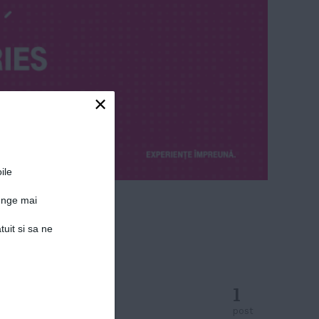
×
ile
junge mai
tuit si sa ne
1
post