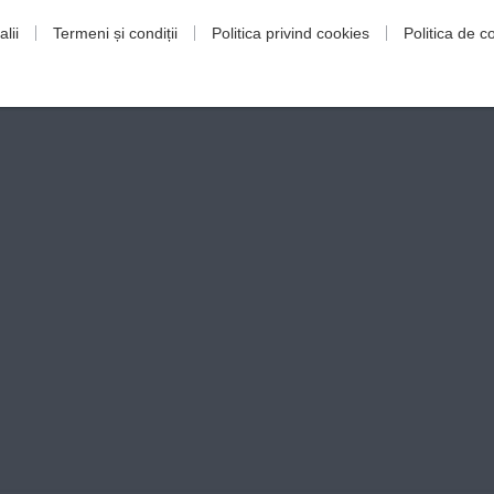
lii
Termeni și condiții
Politica privind cookies
Politica de co