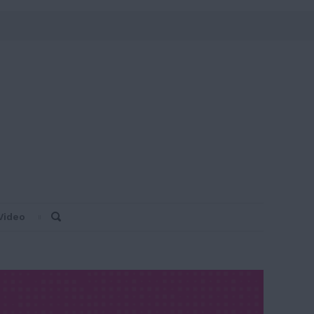
Video
Search