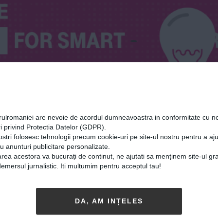
orulromaniei are nevoie de acordul dumneavoastra in conformitate cu no
i privind Protectia Datelor (GDPR).
ostri folosesc tehnologii precum cookie-uri pe site-ul nostru pentru a a
cu anunturi publicitare personalizate.
rea acestora va bucurați de continut, ne ajutati sa menținem site-ul gra
mersul jurnalistic. Iti multumim pentru acceptul tau!
DA, AM INȚELES