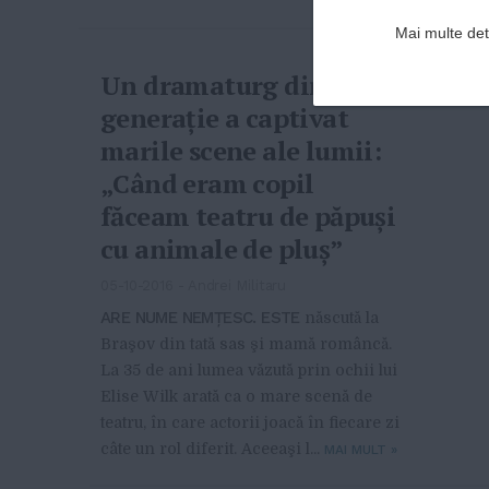
Mai multe deta
Un dramaturg din noua
generaţie a captivat
marile scene ale lumii:
„Când eram copil
făceam teatru de păpuşi
cu animale de pluş”
05-10-2016
-
Andrei Militaru
ARE NUME NEMŢESC. ESTE
născută la
Braşov din tată sas şi mamă româncă.
La 35 de ani lumea văzută prin ochii lui
Elise Wilk arată ca o mare scenă de
teatru, în care actorii joacă în fiecare zi
câte un rol diferit. Aceeaşi l...
MAI MULT
»