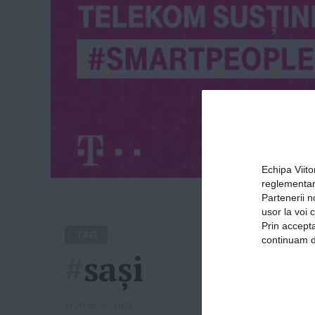
Echipa Viit
reglementar
Partenerii n
usor la voi 
Prin accepta
TAG
continuam de
#
sași
Home
»
sași