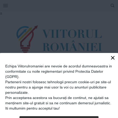
SEARCH
Skip
a
to
content
×
Echipa Viitorulromaniei are nevoie de acordul dumneavoastra in
TAG
conformitate cu noile reglementari privind Protectia Datelor
#
SieraNevada
(GDPR).
Partenerii nostri folosesc tehnologii precum cookie-uri pe site-ul
nostru pentru a ajunge mai usor la voi cu anunturi publicitare
personalizate.
Home
»
SieraNevada
Prin acceptarea acestora va bucurați de continut, ne ajutati sa
Ilona, actrița de 25 de ani
menținem site-ul gratuit si sa ne continuam demersul jurnalistic.
Iti multumim pentru acceptul tau!
care vrea să fie nemuritoare