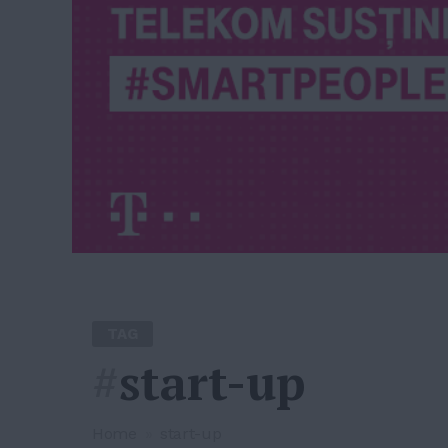
TAG
#
start-up
Home
»
start-up