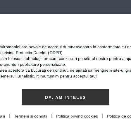
orulromaniei are nevoie de acordul dumneavoastra in conformitate cu no
i privind Protectia Datelor (GDPR).
ostri folosesc tehnologii precum cookie-uri pe site-ul nostru pentru a a
cu anunturi publicitare personalizate.
rea acestora va bucurați de continut, ne ajutati sa menținem site-ul gra
mersul jurnalistic. Iti multumim pentru acceptul tau!
Jinga,
Eduard Burghelia,
prenor: „A
studentul de 21 de 
DA, AM INȚELES
rui înseamnă să
antreprenor, care î
ceva util, să sparg
România. Conduce
lii
Termeni și condiții
Politica privind cookies
Politica de co
re și să contribui la
afacere evaluată la
alizare”
200.000 de euro