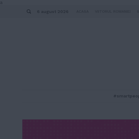
Skip
a
to
Search
content
6 august 2026
ACASA
VIITORUL ROMANIEI
#smartpeo
MENU