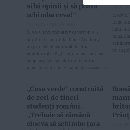
aibă opinii și să poată
25-03-20
schimba ceva!”
DACĂ ÎL
Radu Jin
11-04-2019
-
Ionut Axinescu
lumi, ni
ÎN 2015, MYA ȚĂRMURE ȘI VIITORUL
ei
două, da
soț, Sorin, au fondat Small Academy,
echilibru
un proiect educațional destinat
vs angaja
copiilor între 5 și 14 ani și care are ca
scop pregătirea celor mici pentru
joburile viitorului. Au aplicat...
MAI MULT
»
„Casa verde” construită
Româ
de zeci de tineri
manua
studenți români.
brita
„Trebuie să rămână
Prinț
cineva să schimbe țara
22-01-20