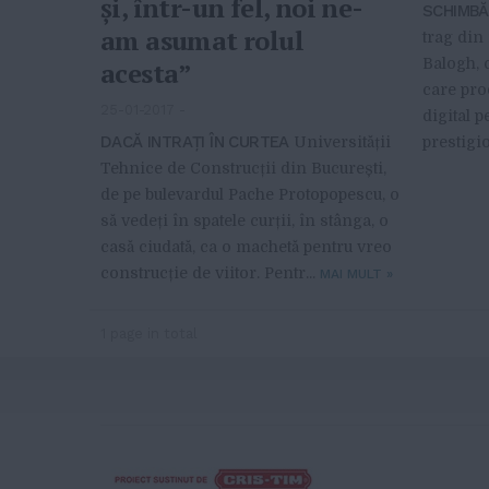
și, într-un fel, noi ne-
SCHIMBĂ
am asumat rolul
trag din
Balogh, 
acesta”
care pro
25-01-2017
-
digital p
DACĂ INTRAȚI ÎN CURTEA
Universității
prestigi
Tehnice de Construcții din București,
de pe bulevardul Pache Protopopescu, o
să vedeți în spatele curții, în stânga, o
casă ciudată, ca o machetă pentru vreo
construcție de viitor. Pentr...
MAI MULT
»
1 page in total