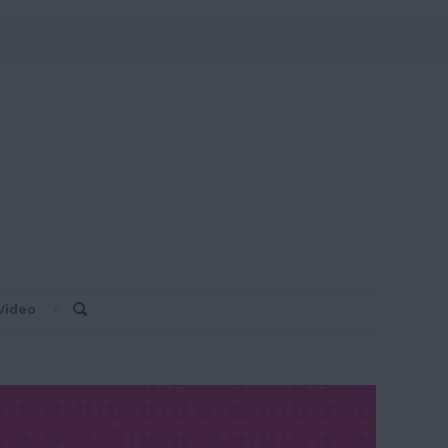
Video
Search