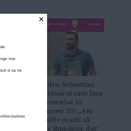
×
ile
junge mai
tuit si sa ne
Alexandru-Sebastian
ani,
Sandu, tânărul care face
n
antreprenoriat în
 o
imprimarea 3D: „Am
nfidențialitate
avut multe ocazii să
părăsesc România, dar