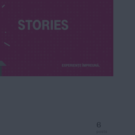
6
posts