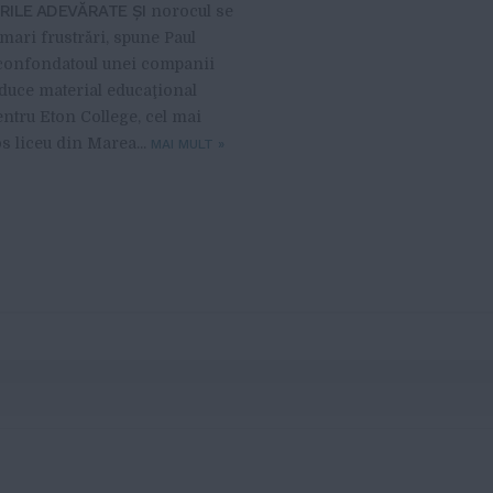
RILE ADEVĂRATE ŞI
norocul se
 mari frustrări, spune Paul
confondatoul unei companii
duce material educaţional
entru Eton College, cel mai
os liceu din Marea...
MAI MULT
»