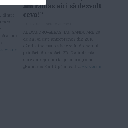
am rămas aici să dezvolt
ceva!”
L
dintre
n țara
19-11-2018
-
Ionut Axinescu
r
ALEXANDRU-SEBASTIAN SANDU ARE
29
până acum
de ani și este antreprenor din 2015,
n
când a început o afacere în domeniul
AI MULT
»
printării & scanării 3D. S-a îndreptat
spre antreprenoriat prin programul
„România Start-Up”, în cadr...
MAI MULT
»