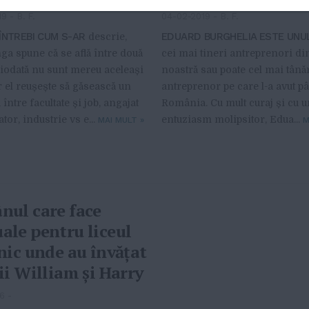
19
-
B. F.
04-02-2019
-
B. F.
 ÎNTREBI CUM S-AR
EDUARD BURGHELIA ESTE UNU
descrie,
ga spune că se află între două
cei mai tineri antreprenori di
ciodată nu sunt mereu aceleași
noastră sau poate cel mai tână
r el reușește să găsească un
antreprenor pe care l-a avut 
 între facultate și job, angajat
România. Cu mult curaj și cu u
tor, industrie vs e...
entuziasm molipsitor, Edua...
MAI MULT
»
M
nul care face
le pentru liceul
nic unde au învățat
ii William și Harry
16
-