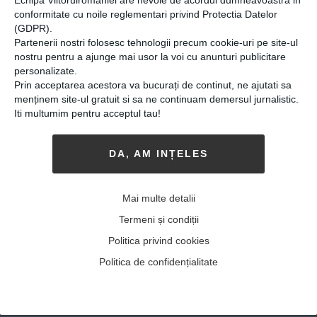
dar categoric mă întorc în
conformitate cu noile reglementari privind Protectia Datelor
țară”
(GDPR).
Partenerii nostri folosesc tehnologii precum cookie-uri pe site-ul
16-11-2015
-
Andreea Pocotilă
nostru pentru a ajunge mai usor la voi cu anunturi publicitare
FOTO: FUNDAȚIA MARICA | CÂND
Liceul
personalizate.
Prin acceptarea acestora va bucurați de continut, ne ajutati sa
Teoretic Internațional de Informatică din
menținem site-ul gratuit si sa ne continuam demersul jurnalistic.
București (ICHB ) își deschidea porțile în
Iti multumim pentru acceptul tau!
1995, Casian Pătrășcanu încă nu se născuse.
Astăzi, elevul de 18 ani, olimpic național la
DA, AM INȚELES
informatică și matematică, școlit l...
MAI MULT
»
București-Londra-Silicon
Mai multe detalii
Valley, traseul unei tinere
Termeni și condiții
studente din România,
Politica privind cookies
acceptată în practică în
Politica de confidențialitate
raiul informaticii din
California