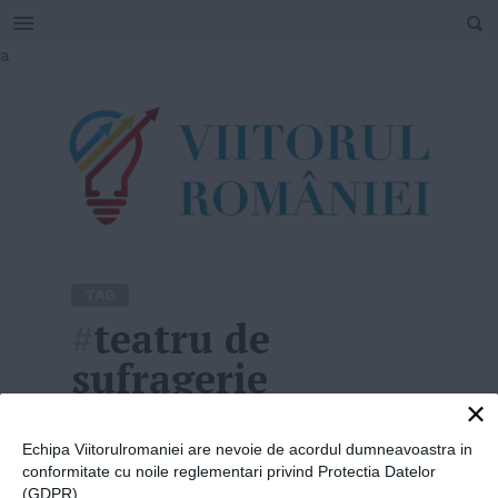
SEARCH
Skip
a
to
content
TAG
#
teatru de
sufragerie
×
Home
»
teatru de sufragerie
Echipa Viitorulromaniei are nevoie de acordul dumneavoastra in
conformitate cu noile reglementari privind Protectia Datelor
(GDPR).