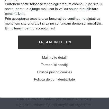
Partenerii nostri folosesc tehnologii precum cookie-uri pe site-ul
nostru pentru a ajunge mai usor la voi cu anunturi publicitare
personalizate.
Prin acceptarea acestora va bucurați de continut, ne ajutati sa
menținem site-ul gratuit si sa ne continuam demersul jurnalistic.
Iti multumim pentru acceptul tau!
DA, AM INȚELES
Jean-Lorin Sterian, despre
Mai multe detalii
teatrul din sufragerie:
Termeni și condiții
Experiența poate fi la fel de
Politica privind cookies
puternică ca într-o sală de
Politica de confidențialitate
Național
20-11-2017
-
JEAN-LORIN STERIAN –
performer, scriitor și
regizor – obișnuiește să umple sufragerii cu