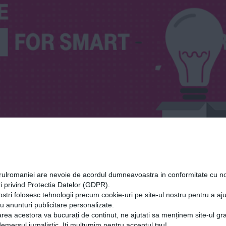
orulromaniei are nevoie de acordul dumneavoastra in conformitate cu no
eurship academy
i privind Protectia Datelor (GDPR).
ostri folosesc tehnologii precum cookie-uri pe site-ul nostru pentru a a
cu anunturi publicitare personalizate.
rea acestora va bucurați de continut, ne ajutati sa menținem site-ul gra
mersul jurnalistic. Iti multumim pentru acceptul tau!