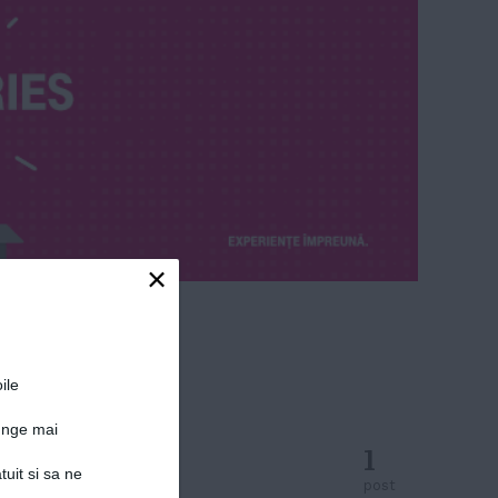
×
ile
junge mai
1
tuit si sa ne
post