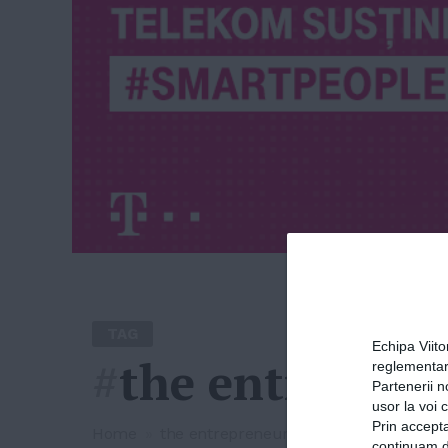
TAG
Echipa Viit
#
the entrepren
reglementar
Partenerii n
usor la voi 
Prin accepta
Home
»
the entrepreneurship academy
continuam de