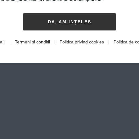
DA, AM INȚELES
lii
Termeni și condiții
Politica privind cookies
Politica de co