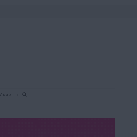
Video
Search