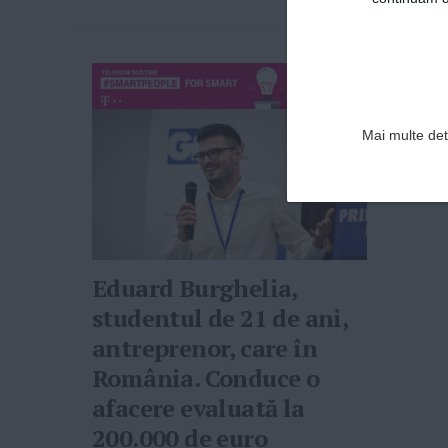
Mai multe deta
Eduard Burghelia,
studentul de 21 de ani,
antreprenor, care în
România. Conduce o
afacere evaluată la
200.000 de euro