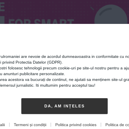
orulromaniei are nevoie de acordul dumneavoastra in conformitate cu no
i privind Protectia Datelor (GDPR).
ostri folosesc tehnologii precum cookie-uri pe site-ul nostru pentru a a
cu anunturi publicitare personalizate.
rea acestora va bucurați de continut, ne ajutati sa menținem site-ul gra
mersul jurnalistic. Iti multumim pentru acceptul tau!
eu
DA, AM INȚELES
lii
Termeni și condiții
Politica privind cookies
Politica de co