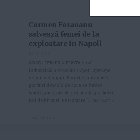
Carmen Farauanu
salvează femei de la
exploatare în Napoli
06-01-2017
-
CONDUCEM PRIN FOSTA
zonă
industrială a orașului Napoli, aproape
de miezul nopții. Farurile luminează
garduri dincolo de care se întind
spații goale, parcări, depozite și clădiri
noi de birouri. Pe trotuare, l...
MAI MULT
»
1 page in total