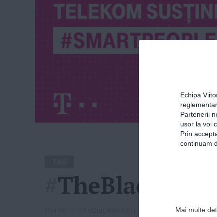
Echipa Viit
reglementar
Partenerii n
usor la voi 
Prin accepta
continuam de
TAG
#
TheBlackSea.
Home
»
TheBlackSea.eu
Mai multe deta