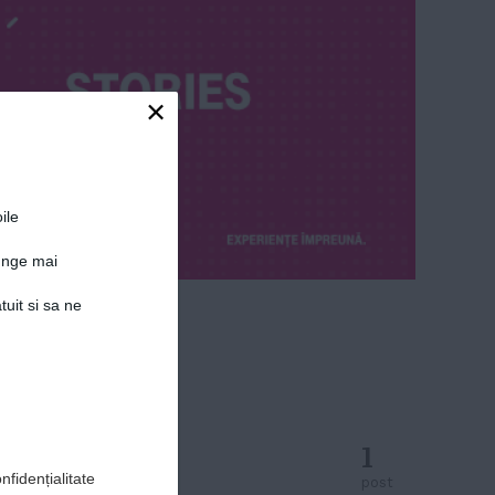
×
ile
junge mai
tuit si sa ne
1
nfidențialitate
post