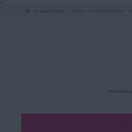
Skip
a
to
Search
content
6 august 2026
ACASA
VIITORUL ROMANIEI
#smartpeo
MENU