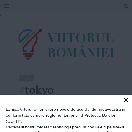
SEARCH
Skip
a
to
content
TAG
#
tokyo
×
Home
»
tokyo
Echipa Viitorulromaniei are nevoie de acordul dumneavoastra in
conformitate cu noile reglementari privind Protectia Datelor
(GDPR).
Partenerii nostri folosesc tehnologii precum cookie-uri pe site-ul