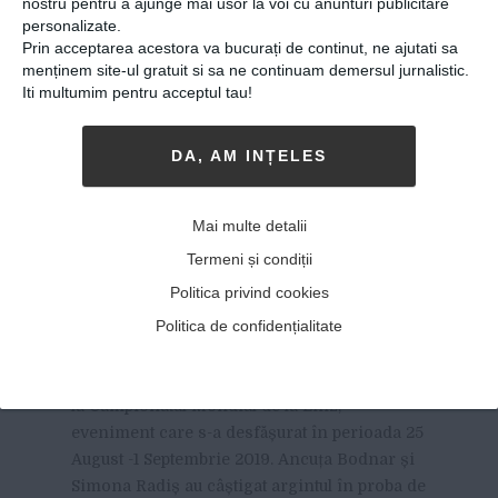
nostru pentru a ajunge mai usor la voi cu anunturi publicitare
personalizate.
Prin acceptarea acestora va bucurați de continut, ne ajutati sa
menținem site-ul gratuit si sa ne continuam demersul jurnalistic.
Iti multumim pentru acceptul tau!
DA, AM INȚELES
România a obținut două
Mai multe detalii
medalii de argint la
Termeni și condiții
Campionatul Mondial de
Politica privind cookies
Canotaj de la Linz
Politica de confidențialitate
02-09-2019
-
Viitorul Romaniei
ROMÂNIA A CUCERIT DOUĂ MEDALII DE
argint
la Campionatul Mondial de la Linz,
eveniment care s-a desfășurat în perioada 25
August -1 Septembrie 2019. Ancuța Bodnar și
Simona Radiș au câștigat argintul în proba de