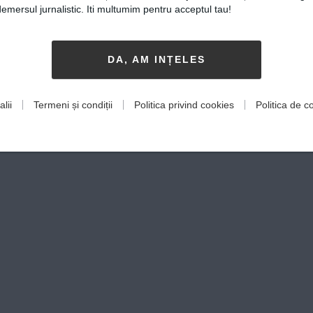
mersul jurnalistic. Iti multumim pentru acceptul tau!
DA, AM INȚELES
lii
Termeni și condiții
Politica privind cookies
Politica de co