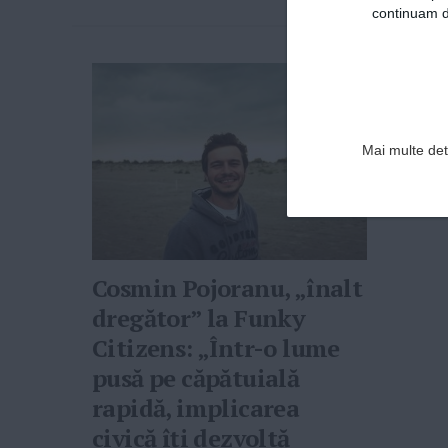
continuam de
Mai multe deta
Cosmin Pojoranu, „înalt
dregător” la Funky
Citizens: „Într-o lume
pusă pe căpătuială
rapidă, implicarea
civică îți dezvoltă