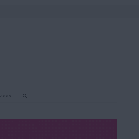
Video
Search