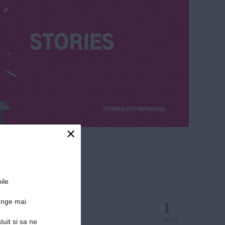
×
ile
junge mai
1
post
tuit si sa ne