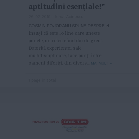
aptitudini esențiale!”
26-02-2019
-
Ionut Axinescu
COSMIN POJORANU SPUNE DESPRE
el
însuși că este „o line care unește
puncte, un releu când dai de greu”.
Datorită experienței sale
multidisciplinare, face punți între
oameni diferiți, din divers...
MAI MULT
»
1 page in total