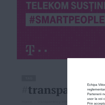
TAG
#
transparency 
Echipa Viit
reglementar
Partenerii n
usor la voi 
Home
»
transparency international
Prin accepta