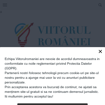
SEARCH
Skip
a
to
content
×
Echipa Viitorulromaniei are nevoie de acordul dumneavoastra in
TAG
conformitate cu noile reglementari privind Protectia Datelor
#
Tudor Popa
(GDPR).
Partenerii nostri folosesc tehnologii precum cookie-uri pe site-ul
nostru pentru a ajunge mai usor la voi cu anunturi publicitare
personalizate.
Home
»
Tudor Popa
Prin acceptarea acestora va bucurați de continut, ne ajutati sa
O echipă de liceeni români a
menținem site-ul gratuit si sa ne continuam demersul jurnalistic.
Iti multumim pentru acceptul tau!
inventat ochelarii care