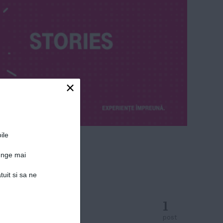
×
ile
junge mai
tuit si sa ne
1
post