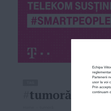
Echipa Viit
reglementar
Partenerii n
usor la voi 
TAG
Prin accepta
#
tumoră
continuam de
Home
»
tumoră