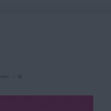
Video
Search