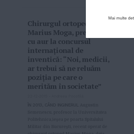
Mai multe deta
Chirurgul ortoped
Marius Moga, premiat
cu aur la concursul
internațional de
inventică: “Noi, medicii,
ar trebui să ne reluăm
poziția pe care o
merităm în societate”
22-12-2015
-
Andreea Pocotilă
ÎN 2013, CÂND INGINERUL
Augustin
Semenescu, profesor la Universitatea
Politehnica,ieșea pe poarta Spitalului
Militar din București, recent operat de
chirurgul ortoped Marius Moga, deja