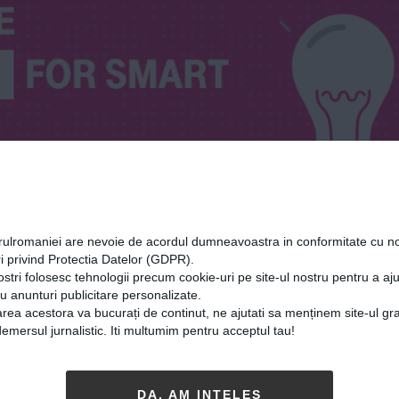
orulromaniei are nevoie de acordul dumneavoastra in conformitate cu no
i privind Protectia Datelor (GDPR).
ostri folosesc tehnologii precum cookie-uri pe site-ul nostru pentru a a
cu anunturi publicitare personalizate.
rea acestora va bucurați de continut, ne ajutati sa menținem site-ul gra
mersul jurnalistic. Iti multumim pentru acceptul tau!
DA, AM INȚELES