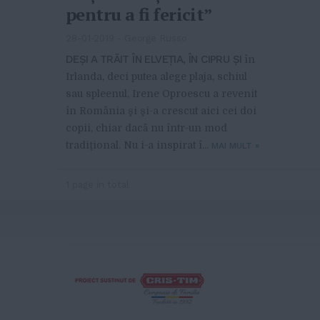
pentru a fi fericit”
28-01-2019
-
George Russo
DEŞI A TRĂIT ÎN ELVEŢIA, ÎN CIPRU ŞI
în
Irlanda, deci putea alege plaja, schiul
sau spleenul, Irene Oproescu a revenit
în România şi şi-a crescut aici cei doi
copii, chiar dacă nu într-un mod
tradiţional. Nu i-a inspirat î...
MAI MULT
»
1 page in total