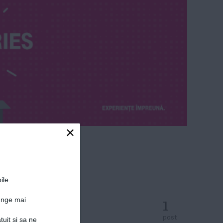
×
ile
junge mai
1
post
tuit si sa ne