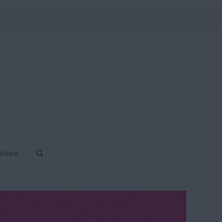
Video
Search