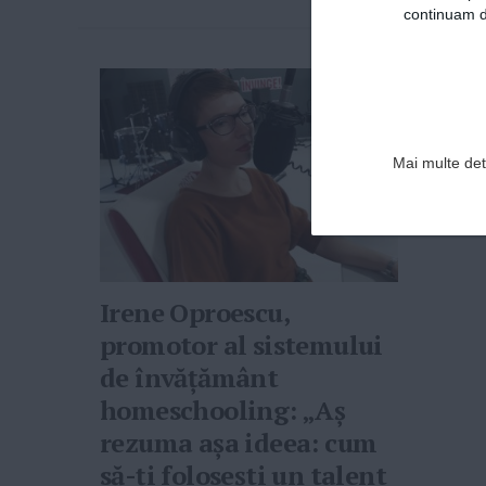
continuam de
Mai multe deta
Irene Oproescu,
promotor al sistemului
de învăţământ
homeschooling: „Aş
rezuma aşa ideea: cum
să-ţi foloseşti un talent