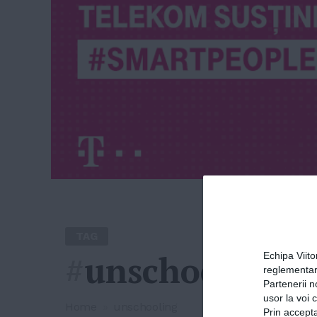
TAG
#
unschooling
Echipa Viit
reglementar
Partenerii n
usor la voi 
Home
»
unschooling
Prin accepta