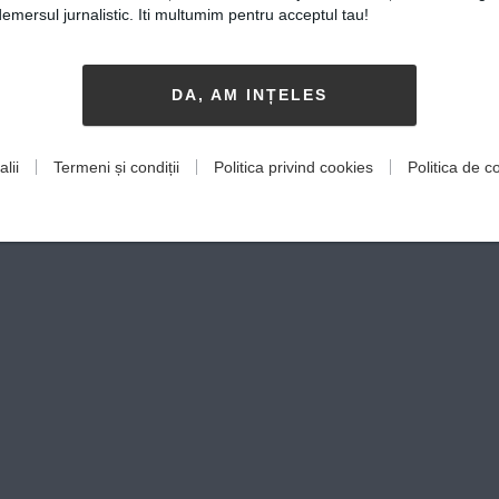
mersul jurnalistic. Iti multumim pentru acceptul tau!
DA, AM INȚELES
lii
Termeni și condiții
Politica privind cookies
Politica de co