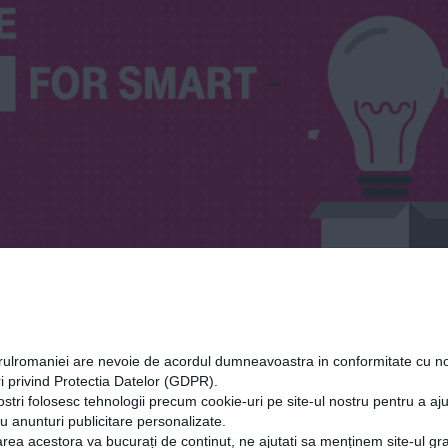
orulromaniei are nevoie de acordul dumneavoastra in conformitate cu no
i privind Protectia Datelor (GDPR).
ostri folosesc tehnologii precum cookie-uri pe site-ul nostru pentru a a
cu anunturi publicitare personalizate.
rea acestora va bucurați de continut, ne ajutati sa menținem site-ul gra