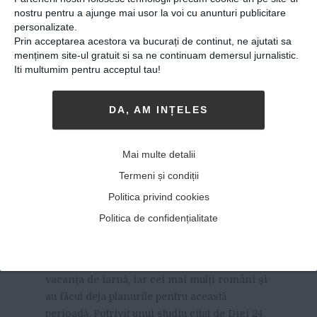
nostru pentru a ajunge mai usor la voi cu anunturi publicitare
personalizate.
Prin acceptarea acestora va bucurați de continut, ne ajutati sa
menținem site-ul gratuit si sa ne continuam demersul jurnalistic.
Iti multumim pentru acceptul tau!
DA, AM INȚELES
Ciprian Enea, consultant în
turism: „Tot mai mulți
Mai multe detalii
români cheltuiesc 40-50 de
Termeni și condiții
mii de euro pe vacanța de
Politica privind cookies
Crăciun și Revelion”
Politica de confidențialitate
07-12-2018
-
Ionut Axinescu
MAI SUNT NUMAI CÂTEVA SĂPTĂMÂNI PÂNĂ
la
vacanța de iarnă, iar cei mai mulți români și-
au făcut deja planurile pentru această
perioadă. Potrivit unui studiu citat de Digi 24,