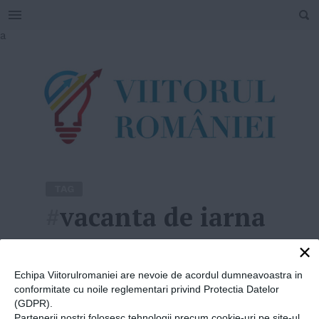
SEARCH
Skip
a
to
content
TAG
#
vacanta de iarna
×
Home
»
vacanta de iarna
Echipa Viitorulromaniei are nevoie de acordul dumneavoastra in
conformitate cu noile reglementari privind Protectia Datelor
(GDPR).
Partenerii nostri folosesc tehnologii precum cookie-uri pe site-ul