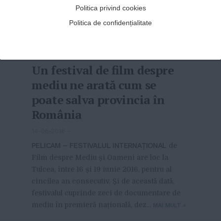
proiect legislativ prin care vor instituirea
Politica privind cookies
anului 2019 drept „Anul Cărţii”, pentru a
Politica de confidențialitate
încuraja promovarea lecturii în şcoli.
Conform proiectului, vor fi organi...
MAI MULT
»
Un festival de film despre
mediu ne arată cum se
poate salva provincia în
România
14-06-2016
-
PELICAM – FESTIVALUL INTERNAȚIONAL
de
Film despre Mediu și Oameni are loc la
Tulcea, între 16 și 19 iunie 2016, pentru al
cincilea an consecutiv. Și de această dată,
festivalul cuprinde zeci de documentare de
mediu în premieră națională, dez...
MAI MULT
»