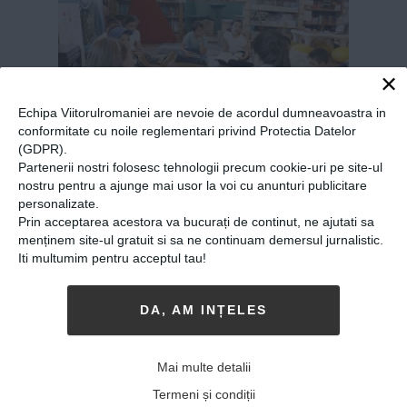
×
Echipa Viitorulromaniei are nevoie de acordul dumneavoastra in
conformitate cu noile reglementari privind Protectia Datelor
(GDPR).
Partenerii nostri folosesc tehnologii precum cookie-uri pe site-ul
nostru pentru a ajunge mai usor la voi cu anunturi publicitare
Proiect legislativ:
personalizate.
Prin acceptarea acestora va bucurați de continut, ne ajutati sa
Instituirea anului 2019
menținem site-ul gratuit si sa ne continuam demersul jurnalistic.
drept „Anul Cărţii” în
Iti multumim pentru acceptul tau!
România, pentru a încuraja
lectura în şcoli
DA, AM INȚELES
10-04-2018
-
Viitorul Romaniei
Mai multe detalii
SENATORUL USR VLAD ALEXANDRESCU
şi
deputatul PNL Ovidiu Raeţchi au iniţiat un
Termeni și condiții