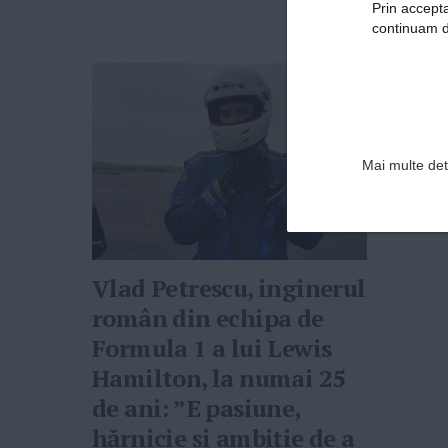
Prin accepta
continuam de
Mai multe deta
Vlad Petrescu, inginerul
român din echipa de
Formula 1 a lui Lewis
Hamilton, la numai 25
de ani: ”E pasiune,
hărnicie și ambiție de a