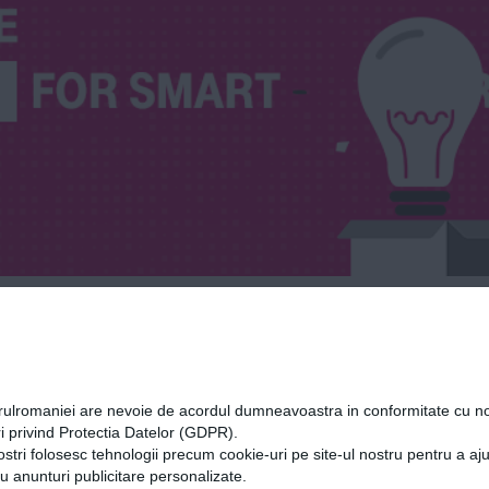
orulromaniei are nevoie de acordul dumneavoastra in conformitate cu no
i privind Protectia Datelor (GDPR).
ostri folosesc tehnologii precum cookie-uri pe site-ul nostru pentru a a
cu anunturi publicitare personalizate.