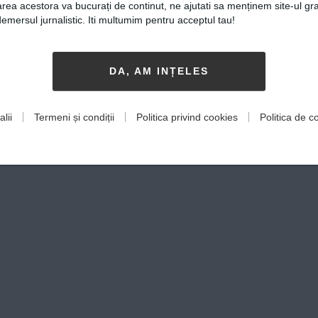
rea acestora va bucurați de continut, ne ajutati sa menținem site-ul gra
mersul jurnalistic. Iti multumim pentru acceptul tau!
DA, AM INȚELES
lii
Termeni și condiții
Politica privind cookies
Politica de co