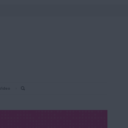
Video
Search