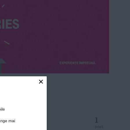
×
ile
1
junge mai
post