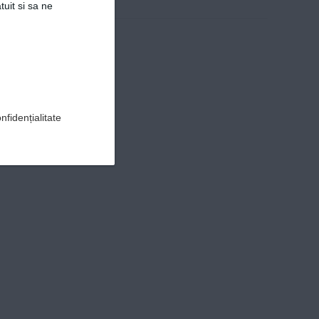
tuit si sa ne
nfidențialitate