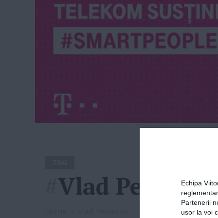
TAG
#
Vlad Petrescu
Echipa Viit
reglementar
Partenerii n
Home
»
Vlad Petrescu
usor la voi 