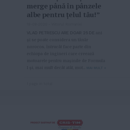
merge până în pânzele
albe pentru țelul tău!”
19-08-2020
-
Viitorul Romaniei
VLAD PETRESCU ARE DOAR 25 DE
ani
și se poate considera un tânăr
norocos, întrucât face parte din
echiopa de ingineri care creează
motoarele pentru mașinile de Formula
1 și, mai mult decât atât, mot...
MAI MULT
»
1 page in total