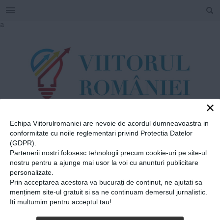
SEARCH
Skip
a
to
content
×
Echipa Viitorulromaniei are nevoie de acordul dumneavoastra in
TAG
conformitate cu noile reglementari privind Protectia Datelor
#
Vulturilor
(GDPR).
Partenerii nostri folosesc tehnologii precum cookie-uri pe site-ul
nostru pentru a ajunge mai usor la voi cu anunturi publicitare
personalizate.
Home
»
Vulturilor
Prin acceptarea acestora va bucurați de continut, ne ajutati sa
Mihaela Drăgan, actriță,
menținem site-ul gratuit si sa ne continuam demersul jurnalistic.
Iti multumim pentru acceptul tau!
luptă pentru primul Teatru