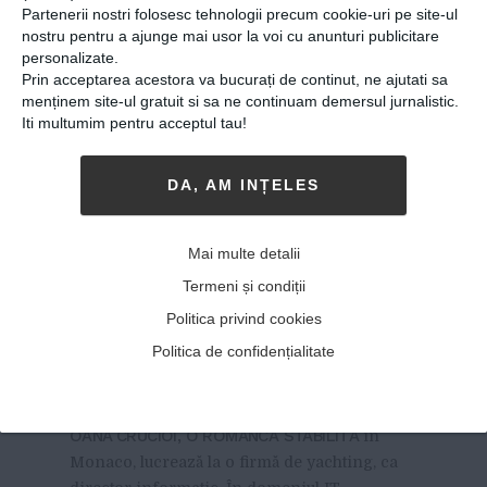
Partenerii nostri folosesc tehnologii precum cookie-uri pe site-ul
nostru pentru a ajunge mai usor la voi cu anunturi publicitare
personalizate.
Prin acceptarea acestora va bucurați de continut, ne ajutati sa
menținem site-ul gratuit si sa ne continuam demersul jurnalistic.
Iti multumim pentru acceptul tau!
DA, AM INȚELES
O româncă stabilită în
Monaco folosește
Mai multe detalii
computerele pe care firmele
Termeni și condiții
le aruncă pentru a le trimite
Politica privind cookies
școlilor și orfelinatelor care
Politica de confidențialitate
au nevoie
23-02-2018
-
Viitorul Romaniei
OANA CRUCIOI, O ROMÂNCĂ STABILITĂ
în
Monaco, lucrează la o firmă de yachting, ca