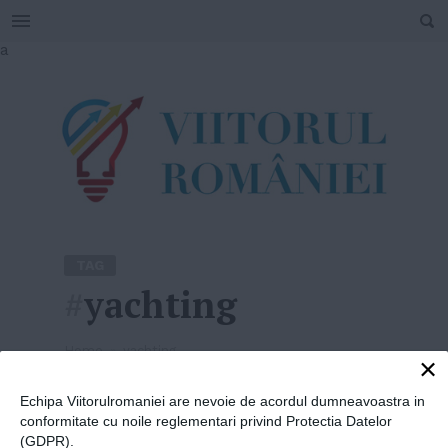
SEARCH
Skip
a
to
content
TAG
#
yachting
Home
»
yachting
×
Echipa Viitorulromaniei are nevoie de acordul dumneavoastra in
conformitate cu noile reglementari privind Protectia Datelor
(GDPR).