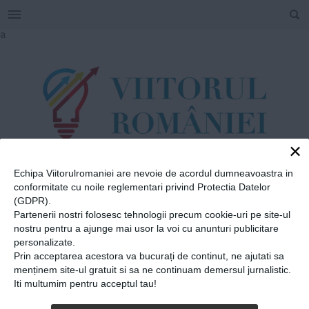
SEARCH
Skip
a
to
content
×
Echipa Viitorulromaniei are nevoie de acordul dumneavoastra in
TAG
conformitate cu noile reglementari privind Protectia Datelor
#
AITA
(GDPR).
Partenerii nostri folosesc tehnologii precum cookie-uri pe site-ul
nostru pentru a ajunge mai usor la voi cu anunturi publicitare
personalizate.
Home
»
AITA
Prin acceptarea acestora va bucurați de continut, ne ajutati sa
Cine sparge cupola de sticlă
menținem site-ul gratuit si sa ne continuam demersul jurnalistic.
Iti multumim pentru acceptul tau!
a autismului în România