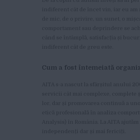
De la copiii cu autism înveți să fii pe
indiferent cât de încet vin, iar eu am
de mic, de o privire, un sunet, o miș
comportament sau deprindere se achiz
când se întâmplă, satisfacția și bucur
indiferent cât de greu este.
Cum a fost întemeiată organiz
AITA s-a nascut la sfârșitul anului 2
servicii cât mai complexe, complete și
lor, dar și promovarea continuă a un
etică profesională în analiza compor
Analysis) în România. La AITA ajutăm 
independenți dar și mai fericiți.