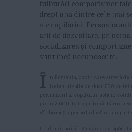
tulburări comportamentale,
drept una dintre cele mai s
ale copilăriei. Persoana auti
arii de dezvoltare, principa
socializarea și comportamen
sunt încă necunoscute.
Î
n România, copiii care suferă de 
indemnizație de doar 700 de lei 
permanent al copilului, asta în condiț
puțin 2.000 de lei pe lună. Părinții su
răbdarea și speranța dacă nu au parte
În ultimii ani, în România, au apărut