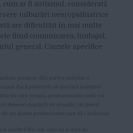
 cum ar fi autismul, considerată
evere tulburări neuropsihiatrice
stă are dificultăți în mai multe
lele fiind comunicarea, limbajul,
tul general. Cauzele specifice
autism primesc din partea statului o
numai dacă părintele se declară însoțitor
iile în care terapia profesionistă costă cel
nt deseori depășiți de situație, își pierd
 de un ajutor profesionist care să-i îndrume.
 mai multe ONG-uri care se ocupă de