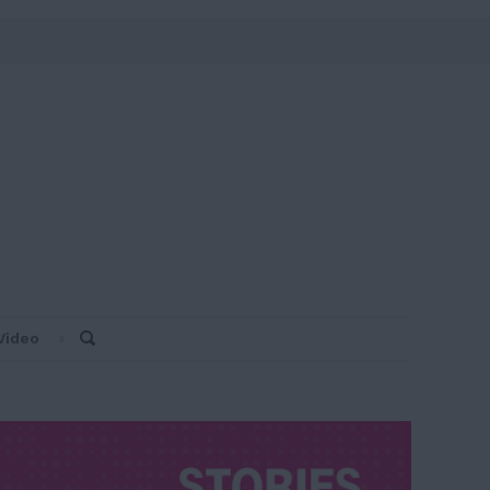
Video
Search