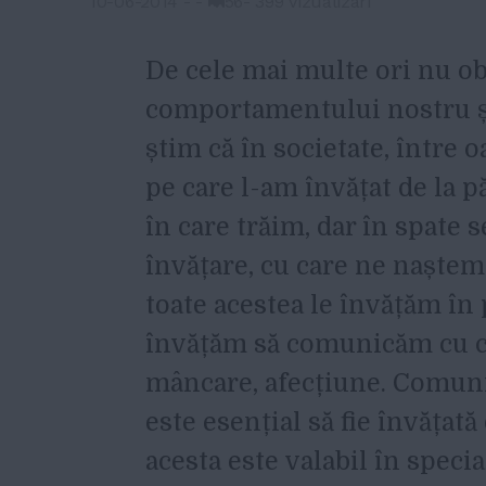
10-06-2014
-
-
56
-
399 vizualizari
De cele mai multe ori nu 
comportamentului nostru și 
știm că în societate, între
pe care l-am învățat de la pă
în care trăim, dar în spate
învățare, cu care ne naștem.
toate acestea le învățăm în p
învățăm să comunicăm cu cei
mâncare, afecțiune. Comuni
este esențial să fie învățată
acesta este valabil în speci