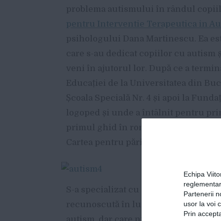
problema autismului în rândul copiilo
pentru Interventie Terapeutica in A
psihologului Dana Martinescu. Ea est
care s-au dedicat copiilor cu autism ș
veni în ajutorul lor. După ce a termin
Educației de la Universitatea din Buc
Școala Specială Nr. 4 și apoi la Funda
logoped și unde a întâlnit pentru pri
primul ghid în română pentru părinți
Cartea pentru părinți”.
Echipa Viit
reglementar
S-a specializat cu experti din Israel,
Partenerii n
usor la voi 
recunoscută în lumea occidentală ca f
Prin accepta
autism, dar care nu se aplica în Româ