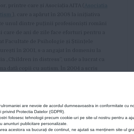
r, printre care și Asociația AITA (
Asociatia
utism
), care a apărut în 2008 la inițiativa
e unul dintre puținii profesioniști români
i care de ani de zile face eforturi pentru a
at Facultate de Psihologie și Științele
urești în 2001, s-a angajat în domeniu la
ția „Children in distress”, unde a lucrat ca
ma dată copii cu autism. În 2004 a scris
i copiilor cu autism – „Autism.
orulromaniei are nevoie de acordul dumneavoastra in conformitate cu no
i privind Protectia Datelor (GDPR).
 unde a învățat o formă de terapie
ostri folosesc tehnologii precum cookie-uri pe site-ul nostru pentru a a
cu anunturi publicitare personalizate.
iind cea mai eficientă în cazul copiilor cu
rea acestora va bucurați de continut, ne ajutati sa menținem site-ul gra
nia la vremea aceea – terapia ABA. „Sunt