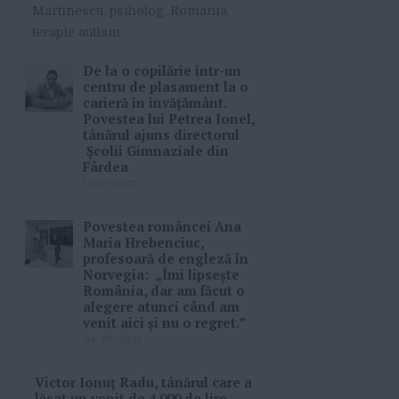
Martinescu
,
psiholog
,
Romania
,
terapie autism
De la o copilărie într-un
centru de plasament la o
carieră în învățământ.
Povestea lui Petrea Ionel,
tânărul ajuns directorul
Școlii Gimnaziale din
Fârdea
13-01-2021
Povestea româncei Ana
Maria Hrebenciuc,
profesoară de engleză în
Norvegia: „Îmi lipsește
România, dar am făcut o
alegere atunci când am
venit aici și nu o regret.”
04-01-2021
Victor Ionuț Radu, tânărul care a
lăsat un venit de 4.000 de lire