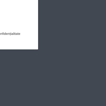
on
Google+
nfidențialitate