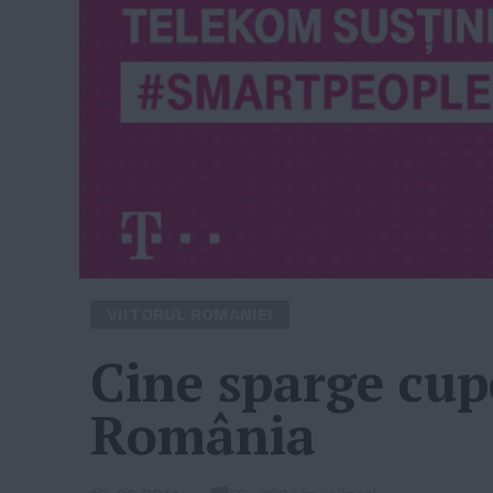
VIITORUL ROMANIEI
Cine sparge cupo
România