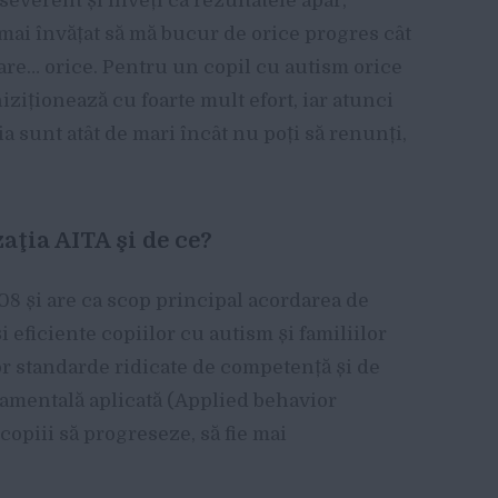
rseverent și înveți că rezultatele apar,
 mai învățat să mă bucur de orice progres cât
care… orice. Pentru un copil cu autism orice
iționează cu foarte mult efort, iar atunci
ia sunt atât de mari încât nu poți să renunți,
aţia AITA şi de ce?
008 și are ca scop principal acordarea de
 eficiente copiilor cu autism și familiilor
or standarde ridicate de competență și de
tamentală aplicată (Applied behavior
copiii să progreseze, să fie mai