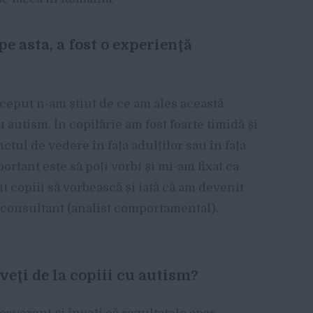
pe asta, a fost o experienţă
început n-am știut de ce am ales această
 autism. În copilărie am fost foarte timidă și
ul de vedere în fața adulților sau în fața
portant este să poți vorbi și mi-am fixat ca
ut copiii să vorbească și iată că am devenit
l consultant (analist comportamental).
nveţi de la copiii cu autism?