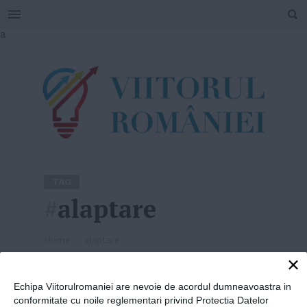
SEARCH
Skip
a
to
content
TAG
#
alaptare
Home
»
alaptare
×
Proiect inedit pentru
România: prima bancă de
Echipa Viitorulromaniei are nevoie de acordul dumneavoastra in
conformitate cu noile reglementari privind Protectia Datelor