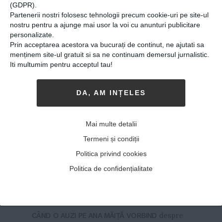
lapte matern
(GDPR).
Partenerii nostri folosesc tehnologii precum cookie-uri pe site-ul
22-03-2016
-
Andreea Pocotilă
nostru pentru a ajunge mai usor la voi cu anunturi publicitare
ÎN BRAZILIA, EXISTĂ PESTE 218 DE BĂNCI
de
personalizate.
Prin acceptarea acestora va bucurați de continut, ne ajutati sa
lapte matern destinat nevoilor copiilor
menținem site-ul gratuit si sa ne continuam demersul jurnalistic.
prematuri, abandonați sau ale căror mame nu
Iti multumim pentru acceptul tau!
le pot oferi propriul lapte. În Europa, sunt
peste 200. În Franța, sunt peste 30. La fel și
DA, AM INȚELES
în Italia. În România, nu există nic...
MAI MULT
»
Preşedintele Asociaţiei
Mai multe detalii
Mame pentru Mame: “Cum
Termeni și condiții
nimeni nu făcea nimic, am
Politica privind cookies
zis că acel cineva care să
Politica de confidențialitate
facă sunt eu”
16-02-2016
-
Andreea Pocotilă
CÂND O AUZI PE ANA MĂIŢĂ VORBIND
despre