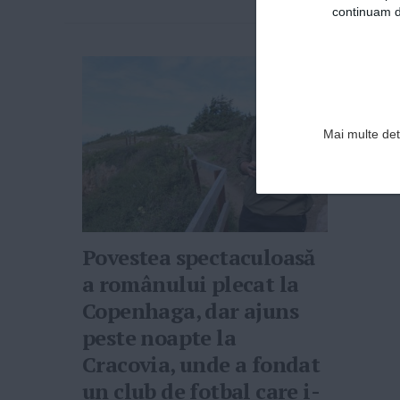
continuam de
Mai multe deta
Povestea spectaculoasă
a românului plecat la
Copenhaga, dar ajuns
peste noapte la
Cracovia, unde a fondat
un club de fotbal care i-