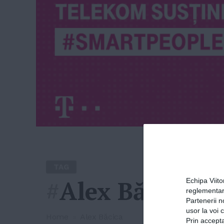
TAG
#
Alex Băcica
Echipa Viit
reglementar
Partenerii n
usor la voi 
Home
»
Alex Băcica
Prin accepta