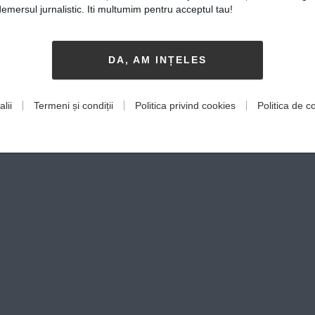
mersul jurnalistic. Iti multumim pentru acceptul tau!
DA, AM INȚELES
lii
Termeni și condiții
Politica privind cookies
Politica de co