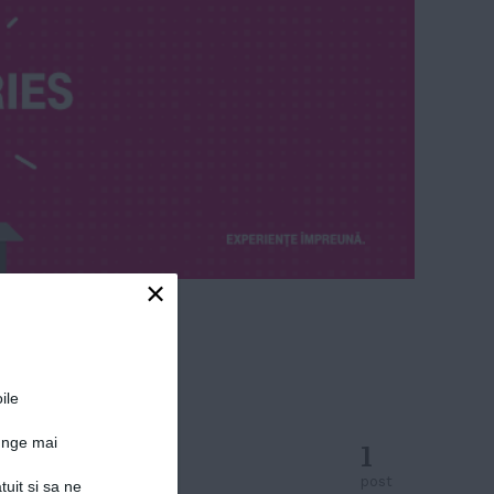
×
ile
junge mai
1
post
tuit si sa ne