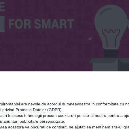
orulromaniei are nevoie de acordul dumneavoastra in conformitate cu no
i privind Protectia Datelor (GDPR).
ostri folosesc tehnologii precum cookie-uri pe site-ul nostru pentru a a
cu anunturi publicitare personalizate.
rea acestora va bucurați de continut, ne ajutati sa menținem site-ul gra