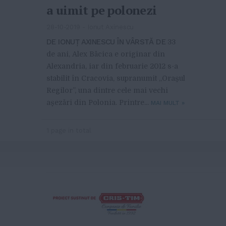
a uimit pe polonezi
28-10-2019
-
Ionut Axinescu
DE IONUȚ AXINESCU ÎN VÂRSTĂ DE
33
de ani, Alex Băcica e originar din
Alexandria, iar din februarie 2012 s-a
stabilit în Cracovia, supranumit „Orașul
Regilor”, una dintre cele mai vechi
așezări din Polonia. Printre...
MAI MULT
»
1 page in total