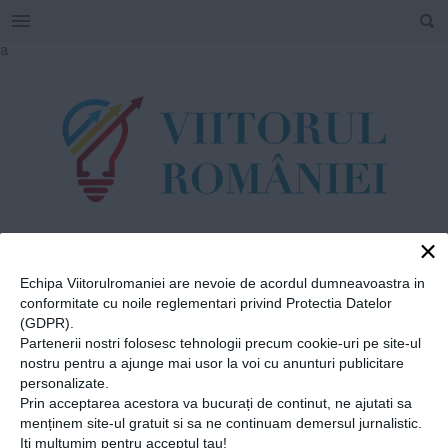
SEARCH
Skip
a
to
content
×
TAG
Echipa Viitorulromaniei are nevoie de acordul dumneavoastra in
#
Asociatia Mame
conformitate cu noile reglementari privind Protectia Datelor
(GDPR).
pentru Mame
Partenerii nostri folosesc tehnologii precum cookie-uri pe site-ul
nostru pentru a ajunge mai usor la voi cu anunturi publicitare
personalizate.
Home
»
Asociatia Mame pentru Mame
Prin acceptarea acestora va bucurați de continut, ne ajutati sa
Preşedintele Asociaţiei
menținem site-ul gratuit si sa ne continuam demersul jurnalistic.
Iti multumim pentru acceptul tau!