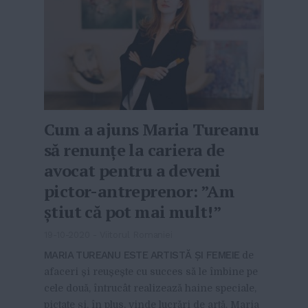
Cum a ajuns Maria Tureanu
să renunțe la cariera de
avocat pentru a deveni
pictor-antreprenor: ”Am
știut că pot mai mult!”
19-10-2020
-
Viitorul Romaniei
MARIA TUREANU ESTE ARTISTĂ ȘI FEMEIE
de
afaceri și reușește cu succes să le îmbine pe
cele două, întrucât realizează haine speciale,
pictate și, în plus, vinde lucrări de artă. Maria