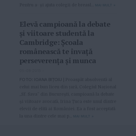
Pentru a- și ajuta colegii de breasl...
MAI MULT
»
Elevă campioană la debate
și viitoare studentă la
Cambridge: Școala
românească te învață
perseverența și munca
05-08-2015
-
FOTO: IOANA BIȚOIU |
Proaspăt absolventă al
celui mai bun liceu din țară, Colegiul Național
„Sf. Sava” din București, campioană la debate
și viitoare avocată, Irina Țuca este unul dintre
elevii de elită ai României. Ea a fost acceptată
la una dintre cele mai p...
MAI MULT
»