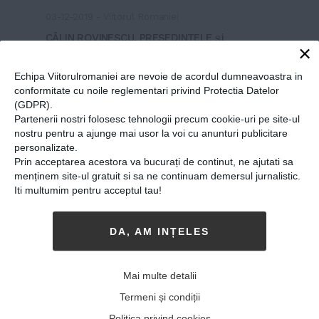
03-12-2019
-
Viitorul Romaniei
CĂLIN ROVINESCU, PREȘEDINTELE
și
×
directorul executiv al Air Canada, a fost numit
CEO-ul și strategul anului de către Globe and
Echipa Viitorulromaniei are nevoie de acordul dumneavoastra in
Mail. Este a doua oară când primește acest
conformitate cu noile reglementari privind Protectia Datelor
(GDPR).
titlu. Românul ocupă funcția de președinte și
Partenerii nostri folosesc tehnologii precum cookie-uri pe site-ul
director executiv al Air Canada de...
MAI MULT
»
nostru pentru a ajunge mai usor la voi cu anunturi publicitare
personalizate.
Prin acceptarea acestora va bucurați de continut, ne ajutati sa
menținem site-ul gratuit si sa ne continuam demersul jurnalistic.
Iti multumim pentru acceptul tau!
DA, AM INȚELES
Mai multe detalii
Termeni și condiții
Politica privind cookies