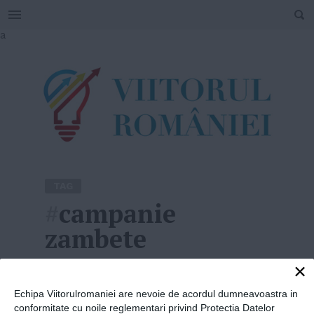
SEARCH
Skip
a
to
content
TAG
#
campanie
zambete
×
Home
»
campanie zambete
Echipa Viitorulromaniei are nevoie de acordul dumneavoastra in
conformitate cu noile reglementari privind Protectia Datelor