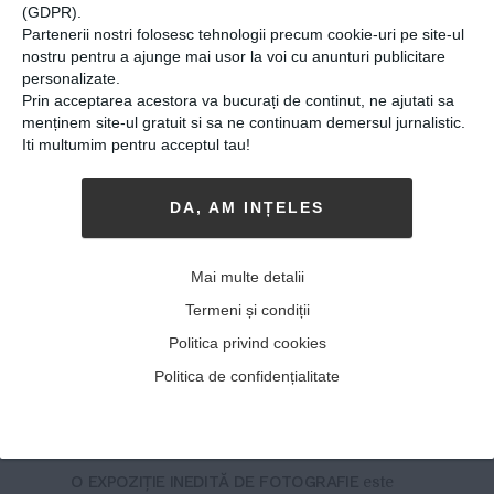
(GDPR).
Partenerii nostri folosesc tehnologii precum cookie-uri pe site-ul
nostru pentru a ajunge mai usor la voi cu anunturi publicitare
personalizate.
Prin acceptarea acestora va bucurați de continut, ne ajutati sa
menținem site-ul gratuit si sa ne continuam demersul jurnalistic.
Iti multumim pentru acceptul tau!
DA, AM INȚELES
Proiect inedit. 101 zâmbete,
expuse pe gardul Parcului
Mai multe detalii
Botanic din Timişoara, îi
Termeni și condiții
îndeamnă pe trecători „să se
Politica privind cookies
oprească din tumultul
Politica de confidențialitate
vieţii“
21-02-2018
-
Viitorul Romaniei
O EXPOZIŢIE INEDITĂ DE FOTOGRAFIE
este