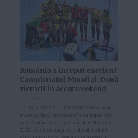
România a început excelent
Campionatul Mondial. Două
victorii în acest weekend
04-12-2017
-
DUPĂ VICTORIA CU PARAGUAY DIN
debutul
turneului final, ”tricolorele” s-au impus din
nou. România a câștigat duelul cu Slovenia,
31-28, cu emoții până spre finalul partidei
când, în sfârșit, au reușit să se desprindă.