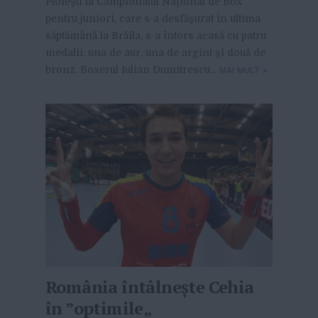
Ploieşti la Campionatul Naţional de Box
pentru juniori, care s-a desfăşurat în ultima
săptămână la Brăila, s-a întors acasă cu patru
medalii: una de aur, una de argint şi două de
bronz. Boxerul Iulian Dumitrescu...
MAI MULT
»
România întâlnește Cehia
în ”optimile„