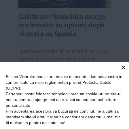
Calificare! România merge
matematic în optimi după
victoria cu Spania
06-12-2017
-
ROMÂNIA A REUȘIT SĂ SE IMPUNĂ IERI
în fața
Spaniei, 19-17, și e calificată în optimile
×
Campionatului Mondial de handbal feminin,
care are loc în Germania. Dacă ibericele au
Echipa Viitorulromaniei are nevoie de acordul dumneavoastra in
început mai bine, România a reușit să revină
conformitate cu noile reglementari privind Protectia Datelor
cu o Cristina Neagu într-o formă...
MAI MULT
»
(GDPR).
Partenerii nostri folosesc tehnologii precum cookie-uri pe site-ul
nostru pentru a ajunge mai usor la voi cu anunturi publicitare
personalizate.
Prin acceptarea acestora va bucurați de continut, ne ajutati sa
menținem site-ul gratuit si sa ne continuam demersul jurnalistic.
Iti multumim pentru acceptul tau!