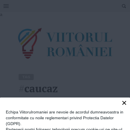
SEARCH
Skip
a
to
content
TAG
#
caucaz
×
Home
»
caucaz
Echipa Viitorulromaniei are nevoie de acordul dumneavoastra in
conformitate cu noile reglementari privind Protectia Datelor
(GDPR).
Partenerii nostri folosesc tehnologii precum cookie-uri pe site-ul