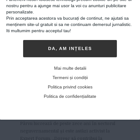
nostru pentru a ajunge mai usor la voi cu anunturi publicitare
personalizate.
Prin acceptarea acestora va bucurați de continut, ne ajutati sa
menținem site-ul gratuit si sa ne continuam demersul jurnalistic.
Iti multumim pentru acceptul tau!
DA, AM INȚELES
Septimius Pârvu, activist la
Expert Forum: „Dacă
Mai multe detalii
plecăm toți și stingem
Termeni și condiții
lumina, mediocritatea și
Politica privind cookies
incompetența vor câștiga!”
Politica de confidențialitate
14-05-2019
-
Ionut Axinescu
ABSOLVENT DE ȘTIINȚE POLITICE,
Septimius
Pârvu lucrează de peste zece ani în sectorul
neguvernamental și este astăzi activist la
Expert Forum. „Doresc să contribui la