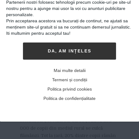
Partenerii nostri folosesc tehnologii precum cookie-uri pe site-ul
Home
»
Colegiul Național „Gheorghe Roșca Codreanu”
nostru pentru a ajunge mai usor la voi cu anunturi publicitare
personalizate.
Prin acceptarea acestora va bucurați de continut, ne ajutati sa
menținem site-ul gratuit si sa ne continuam demersul jurnalistic.
Iti multumim pentru acceptul tau!
DA, AM INȚELES
Mai multe detalii
Termeni și condiții
Politica privind cookies
Copiii care ajută alți copii să
Politica de confidențialitate
nu renunțe la școală
12-10-2017
-
Ionela Gavriliu
ÎN ROMÂNIA, ÎN FIECARE SEARĂ, PESTE
200
000 de copii din mediul rural se culcă
flămânzi. Tot la țară, 20% dintre copii rămân