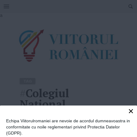
SEARCH
Skip
a
to
content
TAG
#
Colegiul
Național
×
„Gheorghe Roșca
Echipa Viitorulromaniei are nevoie de acordul dumneavoastra in
Codreanu”
conformitate cu noile reglementari privind Protectia Datelor
(GDPR).