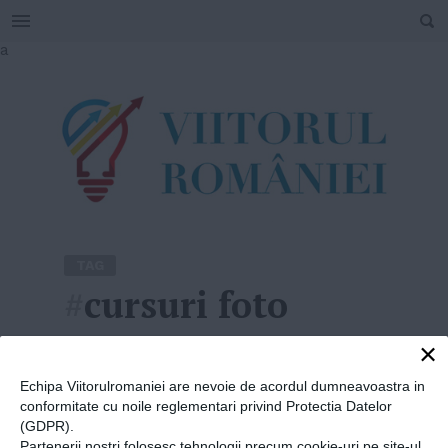
SEARCH
Skip
a
to
content
TAG
#
cursuri foto
×
Home
»
cursuri foto
Echipa Viitorulromaniei are nevoie de acordul dumneavoastra in
conformitate cu noile reglementari privind Protectia Datelor
(GDPR).
Partenerii nostri folosesc tehnologii precum cookie-uri pe site-ul