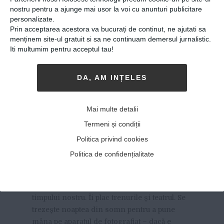
nostru pentru a ajunge mai usor la voi cu anunturi publicitare
personalizate.
Prin acceptarea acestora va bucurați de continut, ne ajutati sa
menținem site-ul gratuit si sa ne continuam demersul jurnalistic.
Iti multumim pentru acceptul tau!
DA, AM INȚELES
Adi Bulboacă: “Oamenii au
prins gustul de a își auzi
Mai multe detalii
vocea, nu cred că apogeul
Termeni și condiții
ieșirilor în stradă a fost
Politica privind cookies
anul trecut”
Politica de confidențialitate
13-12-2018
-
Andrei Craciun
ADI BULBOACĂ E UNUL DINTRE
fotografii
timpului nostru. Îi plac trenurile și teatrul. Se
trezește noaptea din somn pentru a pune
mâna pe aparatul de fotografiat – dacă e