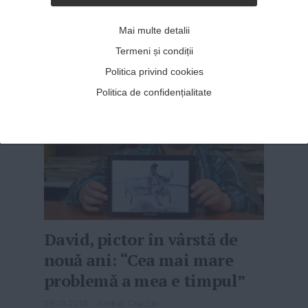
câștigat numeroase concursuri, cel mai
important fiind cel în care a conc...
Mai multe detalii
MAI MULT
»
Termeni și condiții
Politica privind cookies
Politica de confidențialitate
David, pictor în vârstă de
nouă ani: “Cea mai mare
problemă a mea e timpul”
25-11-2014
-
Andrei Craciun