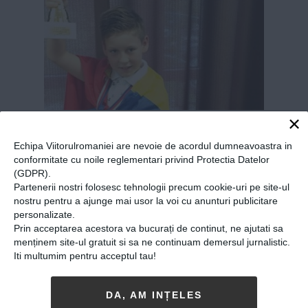
×
Campionul Uniunii
Europene la șah este un
Echipa Viitorulromaniei are nevoie de acordul dumneavoastra in
conformitate cu noile reglementari privind Protectia Datelor
român. El e David Radu,
(GDPR).
copilul de zece ani care a
Partenerii nostri folosesc tehnologii precum cookie-uri pe site-ul
nostru pentru a ajunge mai usor la voi cu anunturi publicitare
uimit o lume întreagă
personalizate.
Prin acceptarea acestora va bucurați de continut, ne ajutati sa
29-02-2020
-
Viitorul Romaniei
menținem site-ul gratuit si sa ne continuam demersul jurnalistic.
DAVID RADU, UN COPIL ÎN VÂRSTĂ DE
doar
Iti multumim pentru acceptul tau!
zece ani, este campion la șah în Uniunea
Europeană. Puștiul a învățat să joace șah pe
DA, AM INȚELES
când avea doar patru ani, iar de atunci a