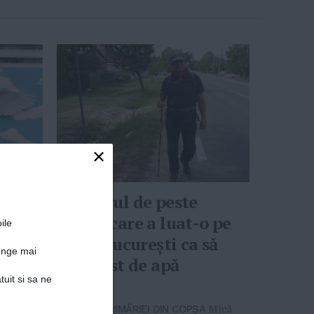
×
gistul
Primarul de peste
Coreea
munți care a luat-o pe
ile
pentru
jos la București ca să
junge mai
facă rost de apă
tuit si sa ne
02-11-2017
-
țim
DIN FAȚA PRIMĂRIEI DIN COPȘA
Mică