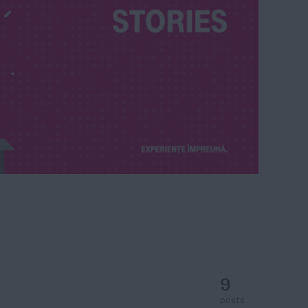
9
posts