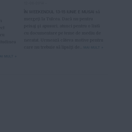
12-06-2014
-
ÎN WEEKENDUL 13-15 IUNIE E MUSAI
să
mergeţi la Tulcea. Dacă nu pentru
n
peisaj şi apusuri, atunci pentru o listă
ect
cu documentare pe teme de mediu de
 cu
neratat. Urmează câteva motive pentru
itudinea
care nu trebuie să lipsiţi de...
MAI MULT
»
AI MULT
»