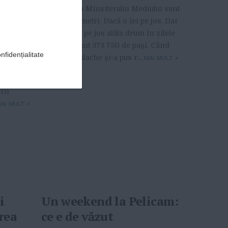
răi!”
până în fața Minsiterului Mediului sunt
299 de kilometri. Dacă o iei pe jos. Dar
cine să o ia pe jos atâta drum în zilele
AGOR
a
noastre? Sunt 373 750 de pași. Când
nfidențialitate
mentul
Tudor Mihalache și-a pus r...
MAI MULT
»
 lucrat o
 ultimii
rii
AI MULT
»
i
Un weekend la Pelicam:
rea
ce e de văzut