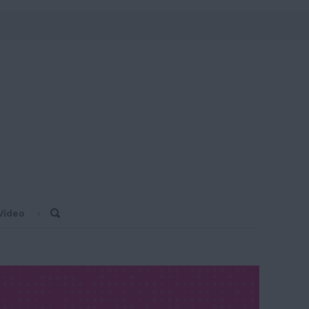
Video
Search