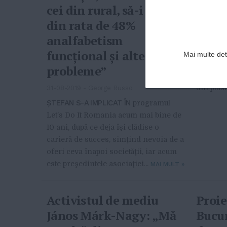
cei din rural, să-i scoată
26-04-20
din rata de 48%
TREI TIN
analfabetism
în ţară c
România 
funcţional şi alte
Mai multe deta
alte ţări
probleme”
româneşt
din plast
31-08-2019
-
George Russo
ŞTEFAN S-A IMPLICAT ÎN
programul
Let’s Do It Romania acum mai bine de
10 ani, după ce deja îşi clădise o
carieră de succes, simţind nevoia de a
oferi ceva înapoi societăţii, iar acum
este preşedintele asociaţiei...
MAI MULT
»
Activistul de mediu
Proie
János Márk-Nagy: „Mă
Bucur