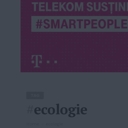
TAG
#
ecologie
Home
»
ecologie