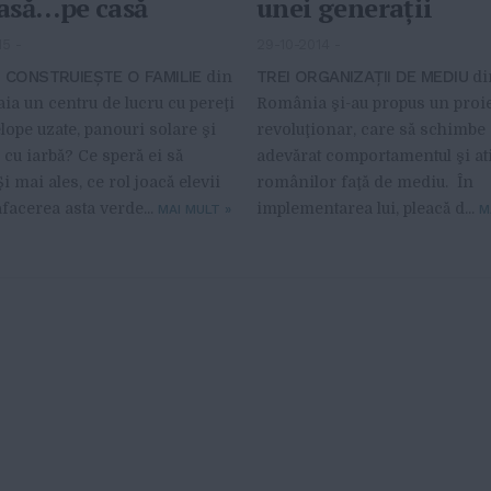
casă…pe casă
unei generaţii
15
-
29-10-2014
-
ŞI CONSTRUIEŞTE O FAMILIE
TREI ORGANIZAŢII DE MEDIU
din
di
a un centru de lucru cu pereţi
România şi-au propus un proi
lope uzate, panouri solare şi
revoluţionar, care să schimbe
 cu iarbă? Ce speră ei să
adevărat comportamentul şi at
i mai ales, ce rol joacă elevii
românilor faţă de mediu. În
afacerea asta verde...
implementarea lui, pleacă d...
MAI MULT
»
M