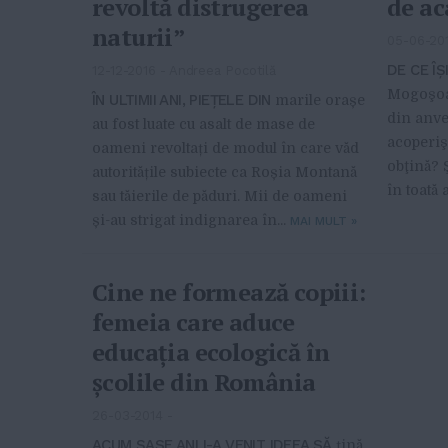
revoltă distrugerea
de a
naturii”
05-06-20
DE CE Î
12-12-2016
-
Andreea Pocotilă
Mogoşoai
ÎN ULTIMII ANI, PIEȚELE DIN
marile orașe
din anve
au fost luate cu asalt de mase de
acoperiş
oameni revoltați de modul în care văd
obţină? Ş
autoritățile subiecte ca Roșia Montană
în toată 
sau tăierile de păduri. Mii de oameni
și-au strigat indignarea în...
MAI MULT
»
Cine ne formează copiii:
femeia care aduce
educaţia ecologică în
școlile din România
26-03-2014
-
ACUM ȘASE ANI I-A VENIT IDEEA SĂ
țină