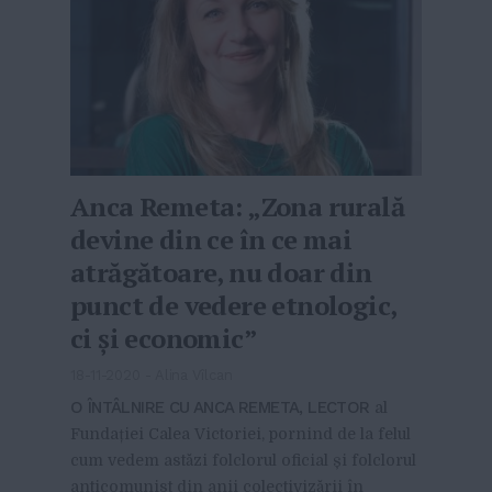
Anca Remeta: „Zona rurală
devine din ce în ce mai
atrăgătoare, nu doar din
punct de vedere etnologic,
ci și economic”
18-11-2020
-
Alina Vîlcan
O ÎNTÂLNIRE CU ANCA REMETA, LECTOR
al
Fundației Calea Victoriei, pornind de la felul
cum vedem astăzi folclorul oficial și folclorul
anticomunist din anii colectivizării în