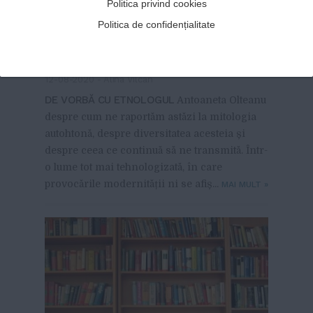
Politica privind cookies
importantă pentru felul în
Politica de confidențialitate
care oamenii receptează
lumea”
12-08-2020
-
Alina Vîlcan
DE VORBĂ CU ETNOLOGUL
Antoaneta Olteanu
despre cum ne raportăm astăzi la mitologia
autohtonă, despre diversitatea acesteia și
despre ceea ce continuă să ne transmită. Într-
o lume tot mai tehnologizată, în care
provocările modernității ni se afiș...
MAI MULT
»