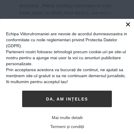
România. „Putem înțelege societatea în care
trăim astăzi, în 2020, doar dacă o...
MAI MULT
»
×
Echipa Viitorulromaniei are nevoie de acordul dumneavoastra in
conformitate cu noile reglementari privind Protectia Datelor
(GDPR).
Partenerii nostri folosesc tehnologii precum cookie-uri pe site-ul
nostru pentru a ajunge mai usor la voi cu anunturi publicitare
personalizate.
Prin acceptarea acestora va bucurați de continut, ne ajutati sa
menținem site-ul gratuit si sa ne continuam demersul jurnalistic.
Iti multumim pentru acceptul tau!
DA, AM INȚELES
Antoaneta Olteanu:
„Mitologia autohtonă, așa
Mai multe detalii
cum o putem recupera
Termeni și condiții
acum, este o sursă