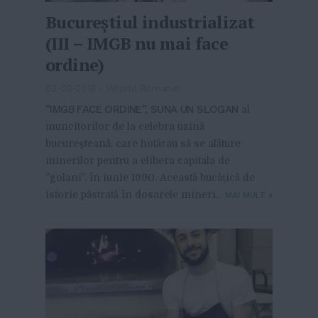
Bucureștiul industrializat
(III – IMGB nu mai face
ordine)
03-09-2018
-
Viitorul Romaniei
”IMGB FACE ORDINE”, SUNA UN SLOGAN
al
muncitorilor de la celebra uzină
bucureșteană, care hotărau să se alăture
minerilor pentru a elibera capitala de
”golani”, în iunie 1990. Această bucățică de
istorie păstrată în dosarele mineri...
MAI MULT
»