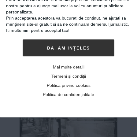
nostru pentru a ajunge mai usor la voi cu anunturi publicitare
05-11-2018
-
Andrei Craciun
personalizate.
IA SĂ VEDEM NOI CE MAI E ÎN CAPUL ȘI
mintea
Prin acceptarea acestora va bucurați de continut, ne ajutati sa
poeților români contemporani. Iată, Dan
menținem site-ul gratuit si sa ne continuam demersul jurnalistic.
Iti multumim pentru acceptul tau!
Dediu. Andrei Crăciun Dan Dediu, poet mai
ales. Cum e să fii poet în România mileniului
III, ce are specific o viată de poet în zilele
DA, AM INȚELES
noastre? Nu cred că mai putem vo...
MAI MULT
»
Mai multe detalii
Termeni și condiții
Politica privind cookies
Politica de confidențialitate