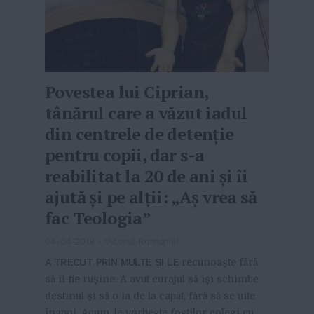
Povestea lui Ciprian,
tânărul care a văzut iadul
din centrele de detenție
pentru copii, dar s-a
reabilitat la 20 de ani și îi
ajută și pe alții: „Aș vrea să
fac Teologia”
04-04-2018
-
Viitorul Romaniei
A TRECUT PRIN MULTE ȘI LE
recunoaște fără
să îi fie rușine. A avut curajul să își schimbe
destinul și să o ia de la capăt, fără să se uite
înapoi. Acum, le vorbește foștilor colegi cu