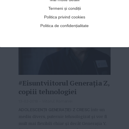
Termeni și condiții
Politica privind cookies
Politica de confidențialitate
#Eisuntviitorul Generația Z,
copiii tehnologiei
13-03-2018
-
Viitorul Romaniei
ADOLESCENȚII GENERAȚIEI Z CRESC
într-un
mediu divers, puternic tehnologizat și vor fi
mult mai flexibili chiar și decât Generația Y,