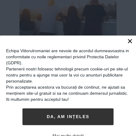
×
Echipa Viitorulromaniei are nevoie de acordul dumneavoastra in
Cum vor transforma
conformitate cu noile reglementari privind Protectia Datelor
(GDPR).
milenialii viitoarele locuri
Partenerii nostri folosesc tehnologii precum cookie-uri pe site-ul
de muncă
nostru pentru a ajunge mai usor la voi cu anunturi publicitare
personalizate.
04-04-2019
-
Viitorul Romaniei
Prin acceptarea acestora va bucurați de continut, ne ajutati sa
menținem site-ul gratuit si sa ne continuam demersul jurnalistic.
MILENIALII, GENERAȚIA Y, SAU DOAR COPIII
din
Iti multumim pentru acceptul tau!
anii 80 și 90, au multe caracteristici care îi
disting de generațiile de dinainte și după.
Poate că unul dintre cele mai importante
DA, AM INȚELES
lucruri este acela că până în 2020 vor ocupa
jumătate din locurile de muncă di...
MAI MULT
»
Mai multe detalii