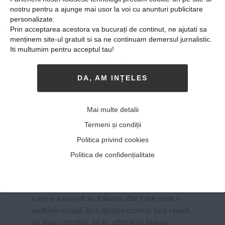
nostru pentru a ajunge mai usor la voi cu anunturi publicitare
personalizate.
Prin acceptarea acestora va bucurați de continut, ne ajutati sa
menținem site-ul gratuit si sa ne continuam demersul jurnalistic.
Iti multumim pentru acceptul tau!
DA, AM INȚELES
Românul care a plecat din
Rahova și a ajuns să dea pe
Mai multe detalii
spate Hollywoodul: „ Se
Termeni și condiții
spunea că dacă ești țigan nu
Politica privind cookies
poți la Hollywood”
Politica de confidențialitate
22-01-2018
-
Viitorul Romaniei
GILBERT COSTACHE ERA UN COPIL
modest
care s-a născut în Rahova, dar care avea o
ambiție uriașă de a ajunge cineva. Și a reușit,
cu mari eforturi, să se afirme în lumea