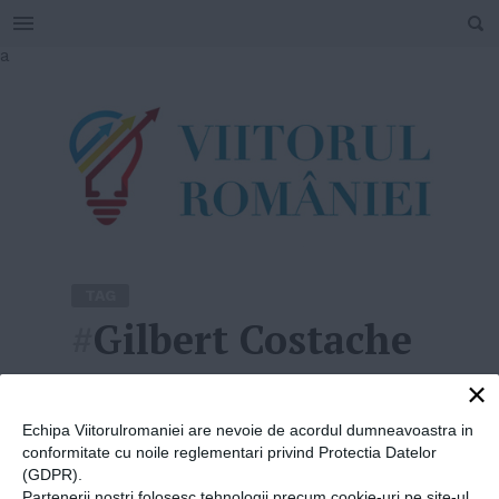
SEARCH
Skip
a
to
content
TAG
#
Gilbert Costache
×
Home
»
Gilbert Costache
Echipa Viitorulromaniei are nevoie de acordul dumneavoastra in
conformitate cu noile reglementari privind Protectia Datelor
(GDPR).
Partenerii nostri folosesc tehnologii precum cookie-uri pe site-ul