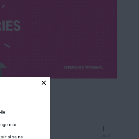
×
ile
junge mai
1
post
tuit si sa ne