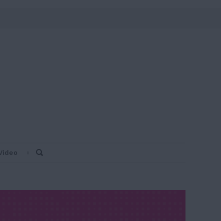
Video
Search