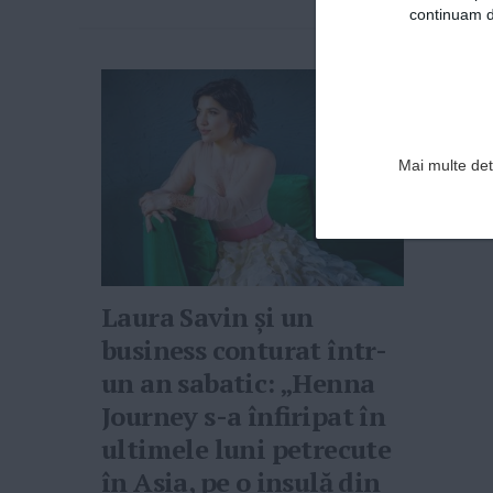
continuam de
Mai multe deta
Laura Savin și un
business conturat într-
un an sabatic: „Henna
Journey s-a înfiripat în
ultimele luni petrecute
în Asia, pe o insulă din