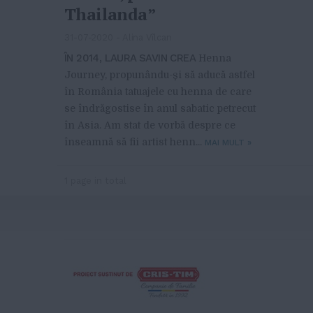
Thailanda”
31-07-2020
-
Alina Vîlcan
ÎN 2014, LAURA SAVIN CREA
Henna
Journey, propunându-și să aducă astfel
în România tatuajele cu henna de care
se îndrăgostise în anul sabatic petrecut
în Asia. Am stat de vorbă despre ce
înseamnă să fii artist henn...
MAI MULT
»
1 page in total