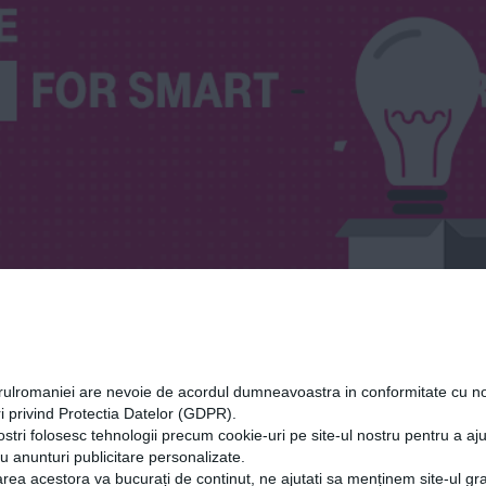
orulromaniei are nevoie de acordul dumneavoastra in conformitate cu no
i privind Protectia Datelor (GDPR).
ostri folosesc tehnologii precum cookie-uri pe site-ul nostru pentru a a
cu anunturi publicitare personalizate.
rea acestora va bucurați de continut, ne ajutati sa menținem site-ul gra