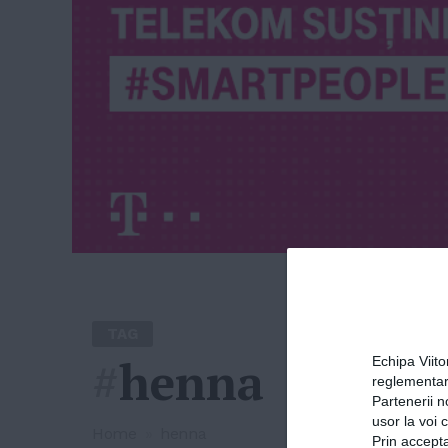
TAG
#
henna
Echipa Viit
reglementar
Partenerii n
usor la voi 
Home
»
henna
Prin accepta