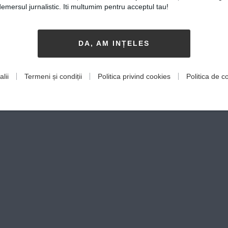
mersul jurnalistic. Iti multumim pentru acceptul tau!
DA, AM INȚELES
lii
Termeni și condiții
Politica privind cookies
Politica de co