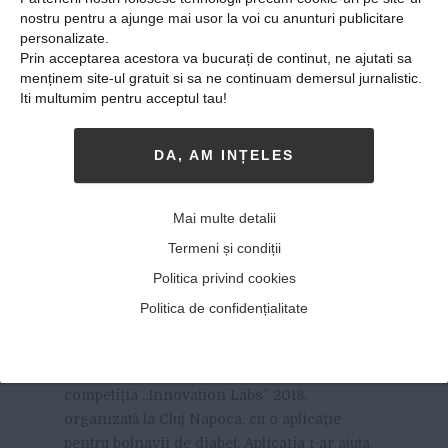
nostru pentru a ajunge mai usor la voi cu anunturi publicitare
personalizate.
Prin acceptarea acestora va bucurați de continut, ne ajutati sa
menținem site-ul gratuit si sa ne continuam demersul jurnalistic.
Iti multumim pentru acceptul tau!
DA, AM INȚELES
Aplicaţia pentru diabetici
inventată de patru studenţi
Mai multe detalii
români. Cum îi va ajuta pe
Termeni și condiții
bolnavii proaspăt
Politica privind cookies
diagnosticaţi
Politica de confidențialitate
22-03-2018
-
Viitorul Romaniei
PATRU STUDENŢI LA INFORMATICĂ AU
intrat în
competiţia „Innovation Labs” 2018,
organizată la Cluj Napoca, cu o aplicaţie
pentru bolnavii de diabet. Aplicaţia i-ar ajuta