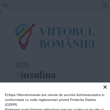
SEARCH
Skip
a
to
content
TAG
#
insulina
×
Home
»
insulina
Echipa Viitorulromaniei are nevoie de acordul dumneavoastra in
conformitate cu noile reglementari privind Protectia Datelor
(GDPR).
Partenerii nostri folosesc tehnologii precum cookie-uri pe site-ul