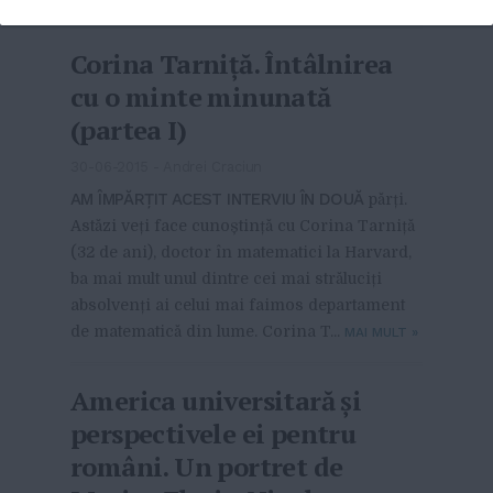
Corina Tarniță. Întâlnirea
cu o minte minunată
(partea I)
30-06-2015
-
Andrei Craciun
AM ÎMPĂRȚIT ACEST INTERVIU ÎN DOUĂ
părți.
Astăzi veți face cunoștință cu Corina Tarniță
(32 de ani), doctor în matematici la Harvard,
ba mai mult unul dintre cei mai străluciți
absolvenți ai celui mai faimos departament
de matematică din lume. Corina T...
MAI MULT
»
America universitară și
perspectivele ei pentru
români. Un portret de