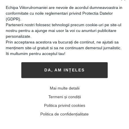
l-a dat România, având cele mai multe
Echipa Viitorulromaniei are nevoie de acordul dumneavoastra in
medalii de aur câştigate vreodată de un
conformitate cu noile reglementari privind Protectia Datelor
român la acest concurs. Rareş tocmai a
(GDPR).
absolvit clasa a XII-a la Colegiul N...
MAI MULT
»
Partenerii nostri folosesc tehnologii precum cookie-uri pe site-ul
nostru pentru a ajunge mai usor la voi cu anunturi publicitare
personalizate.
Corina Tarniță:
Prin acceptarea acestora va bucurați de continut, ne ajutati sa
“Matematica are o
menținem site-ul gratuit si sa ne continuam demersul jurnalistic.
Iti multumim pentru acceptul tau!
frumusețe perfectă. Lumea
reală are o frumusețe
DA, AM INȚELES
imperfectă” (partea a II-a)
06-07-2015
-
Andrei Craciun
Mai multe detalii
ÎN A DOUA PARTE A
interviului-eveniment,
Termeni și condiții
Corina Tarniță, profesor universitar la
Politica privind cookies
Princeton, doctor în matematici la Harvard,
ne explică munca sa. Cum aplică matematica
Politica de confidențialitate
în biologie? Și ce folos tragem noi, toți,
oamenii, din eforturile Corinei Ta...
MAI MULT
»