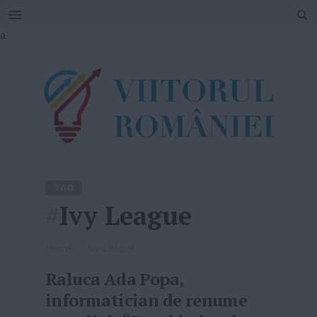
SEARCH
Skip
a
to
content
TAG
#
Ivy League
Home
»
Ivy League
Raluca Ada Popa,
informatician de renume