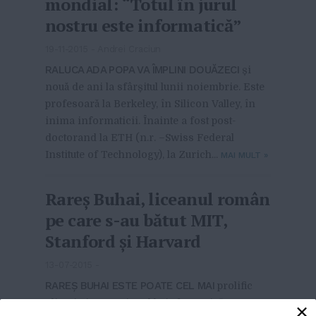
mondial: “Totul în jurul
nostru este informatică”
19-11-2015
-
Andrei Craciun
RALUCA ADA POPA VA ÎMPLINI DOUĂZECI
și
nouă de ani la sfârșitul lunii noiembrie. Este
profesoară la Berkeley, în Silicon Valley, în
inima informaticii. Înainte a fost post-
doctorand la ETH (n.r. –Swiss Federal
Institute of Technology), la Zurich...
MAI MULT
»
Rareş Buhai, liceanul român
pe care s-au bătut MIT,
Stanford și Harvard
13-07-2015
-
RAREŞ BUHAI ESTE POATE CEL MAI
prolific
olimpic internaţional la informatică pe care
×