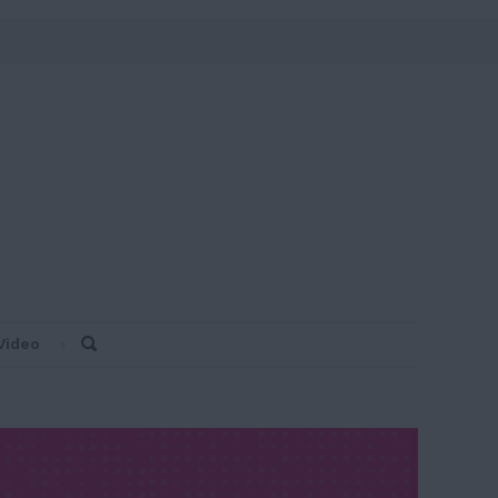
Video
Search