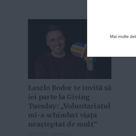
Mai multe deta
Laszlo Bodor te invită să
iei parte la Giving
Tuesday: „Voluntariatul
mi-a schimbat viața
neașteptat de mult”
26-11-2018
-
Alina Vîlcan