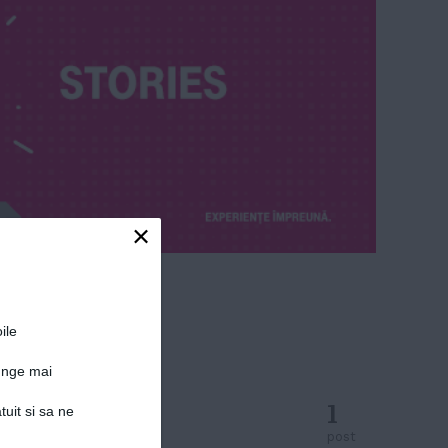
×
ile
junge mai
1
tuit si sa ne
post