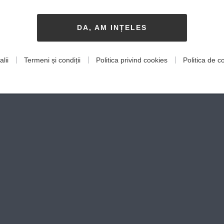
DA, AM INȚELES
lii
Termeni și condiții
Politica privind cookies
Politica de co