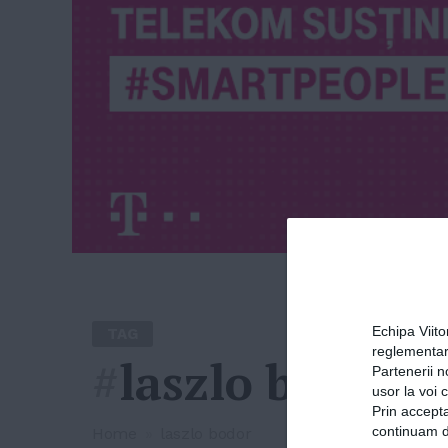
Echipa Viit
TAG
reglementar
#
laszlo bodor
Partenerii n
usor la voi 
Prin accepta
continuam de
Home
»
laszlo bodor