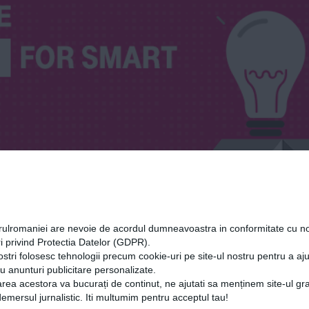
orulromaniei are nevoie de acordul dumneavoastra in conformitate cu no
i privind Protectia Datelor (GDPR).
ostri folosesc tehnologii precum cookie-uri pe site-ul nostru pentru a a
cu anunturi publicitare personalizate.
rea acestora va bucurați de continut, ne ajutati sa menținem site-ul gra
mersul jurnalistic. Iti multumim pentru acceptul tau!