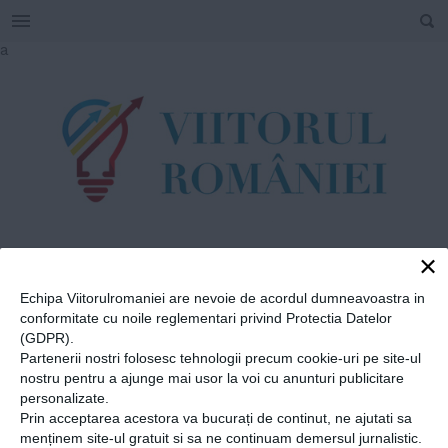
SEARCH
Skip
a
to
content
×
TAG
#
Liceul de
Echipa Viitorulromaniei are nevoie de acordul dumneavoastra in
conformitate cu noile reglementari privind Protectia Datelor
Coregrafie
(GDPR).
Partenerii nostri folosesc tehnologii precum cookie-uri pe site-ul
nostru pentru a ajunge mai usor la voi cu anunturi publicitare
Home
»
Liceul de Coregrafie
personalizate.
Prin acceptarea acestora va bucurați de continut, ne ajutati sa
La 18 ani, balerina
menținem site-ul gratuit si sa ne continuam demersul jurnalistic.