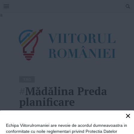
SEARCH
Skip
a
to
content
TAG
#
Mădălina Preda
planificare
×
Home
»
Mădălina Preda planificare
Echipa Viitorulromaniei are nevoie de acordul dumneavoastra in
conformitate cu noile reglementari privind Protectia Datelor