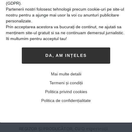
(GDPR).
Partenerii nostri folosesc tehnologii precum cookie-uri pe site-ul
nostru pentru a ajunge mai usor la voi cu anunturi publicitare
personalizate.
Prin acceptarea acestora va bucurați de continut, ne ajutati sa
menținem site-ul gratuit si sa ne continuam demersul jurnalistic.
Iti multumim pentru acceptul tau!
DA, AM INȚELES
Despre time management,
cu Mădălina Preda:
Mai multe detalii
„Suntem mai productivi
Termeni și condiții
când avem un program fix,
Politica privind cookies
când ne trezim devreme cu
Politica de confidențialitate
un scop precis”
08-09-2020
-
Alina Vîlcan
REGIZOR ŞI PRODUCĂTOR, CU O
experienţă