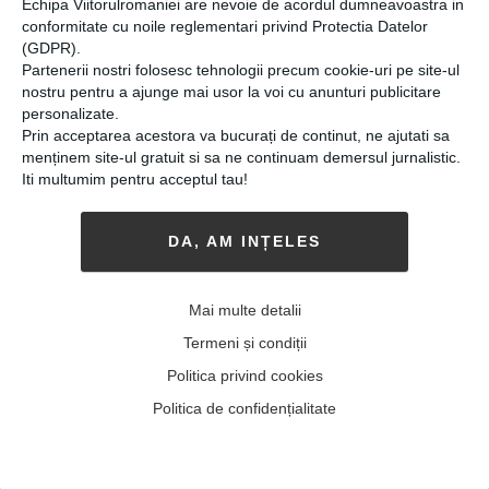
Echipa Viitorulromaniei are nevoie de acordul dumneavoastra in
conformitate cu noile reglementari privind Protectia Datelor
(GDPR).
Partenerii nostri folosesc tehnologii precum cookie-uri pe site-ul
nostru pentru a ajunge mai usor la voi cu anunturi publicitare
personalizate.
Prin acceptarea acestora va bucurați de continut, ne ajutati sa
menținem site-ul gratuit si sa ne continuam demersul jurnalistic.
Iti multumim pentru acceptul tau!
DA, AM INȚELES
Radu Atanasiu, profesor de
gândire critică: „În școlile
Mai multe detalii
românești, există o lipsă de
Termeni și condiții
încredere în elevi și se
Politica privind cookies
preferă dezvoltarea
Politica de confidențialitate
memoriei, nu a
inteligenței”