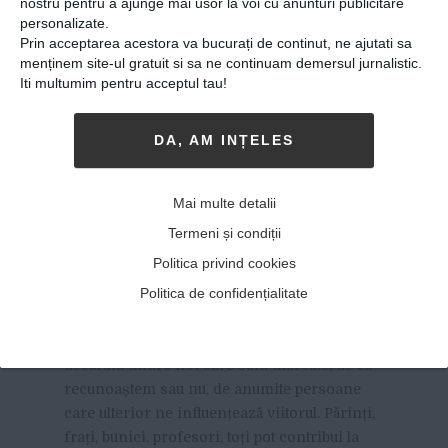
nostru pentru a ajunge mai usor la voi cu anunturi publicitare
personalizate.
Prin acceptarea acestora va bucurați de continut, ne ajutati sa
menținem site-ul gratuit si sa ne continuam demersul jurnalistic.
Iti multumim pentru acceptul tau!
DA, AM INȚELES
Miriam Mircea visa să
Mai multe detalii
devină arheolog, dar a ajuns
Termeni și condiții
profesoară în Germania la o
Politica privind cookies
școală privată
Politica de confidențialitate
03-11-2020
-
Tanase Emma
APAR SITUAȚII SAU MOMENTE DIN
viața
fiecăruia dintre noi care sunt marcate, fie că
recunoaștem sau nu, de anumite persoane
care ulterior ne influențează viitorul. Părinți,
frați, bunici, profesori, toți pot contribui la