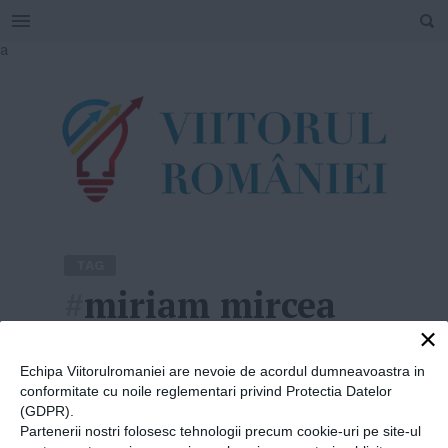
SEARCH
Skip
a
to
content
TAG
#
miriam mircea
×
Home
»
miriam mircea
Echipa Viitorulromaniei are nevoie de acordul dumneavoastra in
conformitate cu noile reglementari privind Protectia Datelor
(GDPR).
Partenerii nostri folosesc tehnologii precum cookie-uri pe site-ul