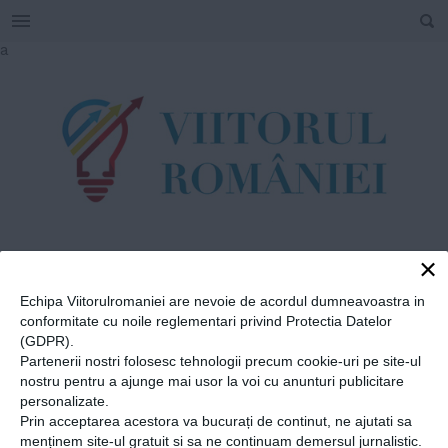
SEARCH
Skip
a
to
content
×
TAG
#
Misiunea
Echipa Viitorulromaniei are nevoie de acordul dumneavoastra in
conformitate cu noile reglementari privind Protectia Datelor
Permanentă a
(GDPR).
Partenerii nostri folosesc tehnologii precum cookie-uri pe site-ul
Romaniei la ONU
nostru pentru a ajunge mai usor la voi cu anunturi publicitare
personalizate.
Prin acceptarea acestora va bucurați de continut, ne ajutati sa
Home
»
Misiunea Permanentă a Romaniei la ONU
menținem site-ul gratuit si sa ne continuam demersul jurnalistic.